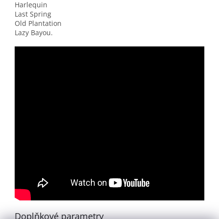
Harlequin
Last Spring
Old Plantation
Lazy Bayou.
Doplňkové parametry