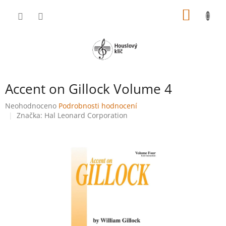
Přejít
NÁKUP
na
obsah
KOŠÍK
Accent on Gillock Volume 4
Průměrné
Neohodnoceno
Podrobnosti hodnocení
hodnocení
Značka:
Hal Leonard Corporation
produktu
je
0,0
z
5
hvězdiček.