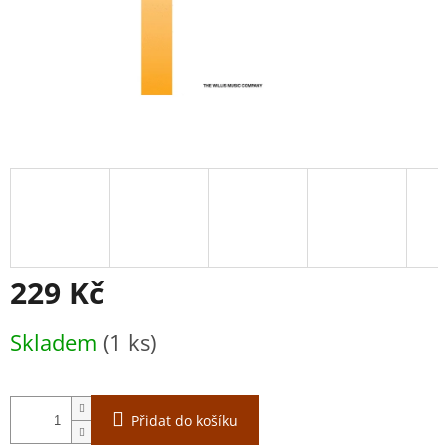
229 Kč
Měrná
Skladem
(1 ks)
cena:
Přidat do košíku