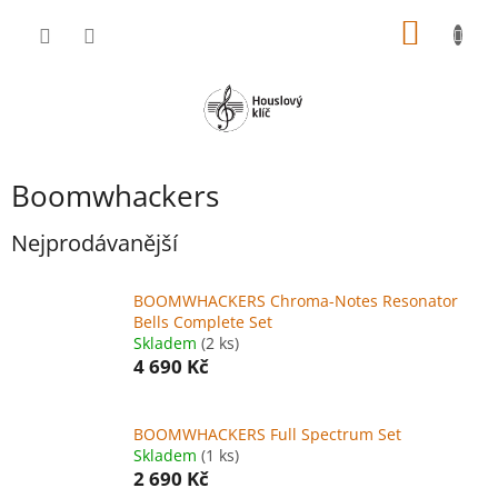
Přejít
NÁKUP
na
obsah
KOŠÍK
Boomwhackers
Nejprodávanější
BOOMWHACKERS Chroma-Notes Resonator
Bells Complete Set
Skladem
(2 ks)
4 690 Kč
BOOMWHACKERS Full Spectrum Set
Skladem
(1 ks)
2 690 Kč