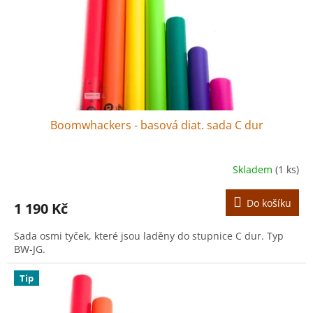
o
d
u
k
t
ů
Boomwhackers - basová diat. sada C dur
Skladem
(1 ks)
Do košíku
1 190 Kč
Sada osmi tyček, které jsou laděny do stupnice C dur. Typ
BW-JG.
Tip