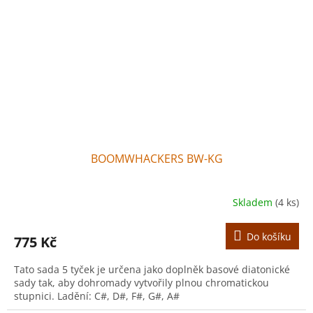
BOOMWHACKERS BW-KG
Skladem
(4 ks)
Do košíku
775 Kč
Tato sada 5 tyček je určena jako doplněk basové diatonické
sady tak, aby dohromady vytvořily plnou chromatickou
stupnici. Ladění: C#, D#, F#, G#, A#