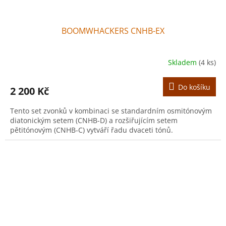
BOOMWHACKERS CNHB-EX
Skladem
(4 ks)
Do košíku
2 200 Kč
Tento set zvonků v kombinaci se standardním osmitónovým
diatonickým setem (CNHB-D) a rozšiřujícím setem
pětitónovým (CNHB-C) vytváří řadu dvaceti tónů.