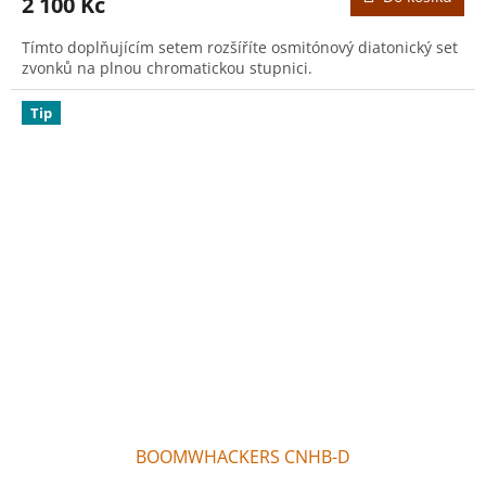
2 100 Kč
Tímto doplňujícím setem rozšíříte osmitónový diatonický set
zvonků na plnou chromatickou stupnici.
Tip
BOOMWHACKERS CNHB-D