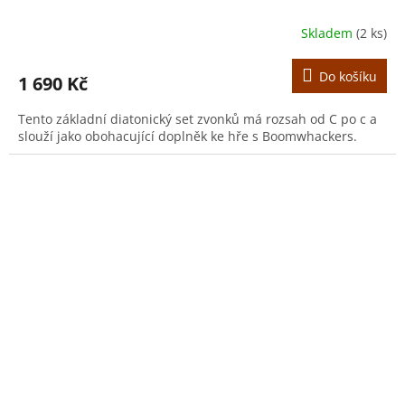
Skladem
(2 ks)
Do košíku
1 690 Kč
Tento základní diatonický set zvonků má rozsah od C po c a
slouží jako obohacující doplněk ke hře s Boomwhackers.