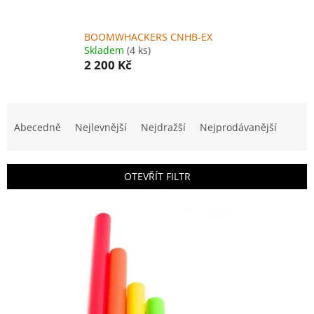
BOOMWHACKERS CNHB-EX
Skladem
(4 ks)
2 200 Kč
Ř
a
Abecedně
Nejlevnější
Nejdražší
Nejprodávanější
z
e
n
OTEVŘÍT FILTR
í
p
V
r
ý
o
p
d
i
u
s
k
p
t
r
ů