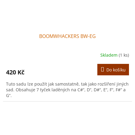
BOOMWHACKERS BW-EG
Skladem
(1 ks)
Do košíku
420 Kč
Tuto sadu lze použít jak samostatně, tak jako rozšíření jiných
sad. Obsahuje 7 tyček laděných na C#“, D“, D#“, E“, F“, F#“ a
G“.