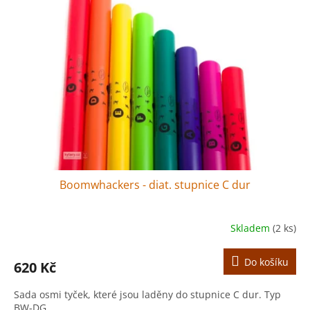
Boomwhackers - diat. stupnice C dur
Skladem
(2 ks)
Do košíku
620 Kč
Sada osmi tyček, které jsou laděny do stupnice C dur. Typ
BW-DG