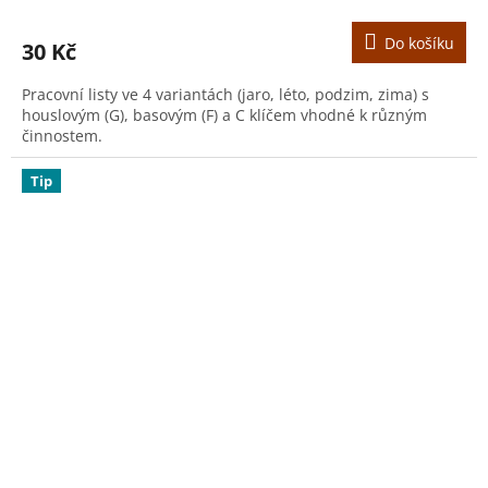
Do košíku
30 Kč
Pracovní listy ve 4 variantách (jaro, léto, podzim, zima) s
houslovým (G), basovým (F) a C klíčem vhodné k různým
činnostem.
Tip