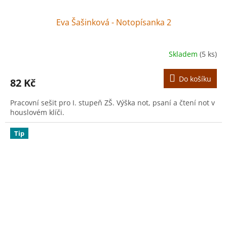
Eva Šašinková - Notopísanka 2
Skladem
(5 ks)
Do košíku
82 Kč
Pracovní sešit pro I. stupeň ZŠ. Výška not, psaní a čtení not v
houslovém klíči.
Tip