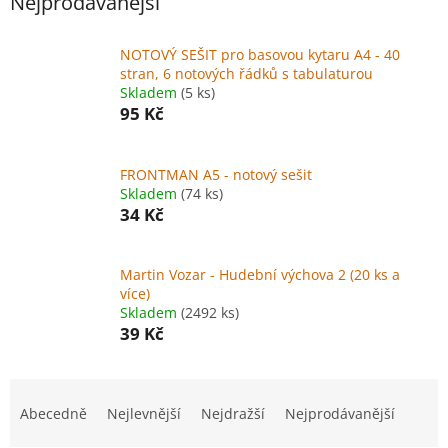
Nejprodávanější
NOTOVÝ SEŠIT pro basovou kytaru A4 - 40
stran, 6 notových řádků s tabulaturou
Skladem
(5 ks)
95 Kč
FRONTMAN A5 - notový sešit
Skladem
(74 ks)
34 Kč
Martin Vozar - Hudební výchova 2 (20 ks a
více)
Skladem
(2492 ks)
39 Kč
Ř
a
Abecedně
Nejlevnější
Nejdražší
Nejprodávanější
z