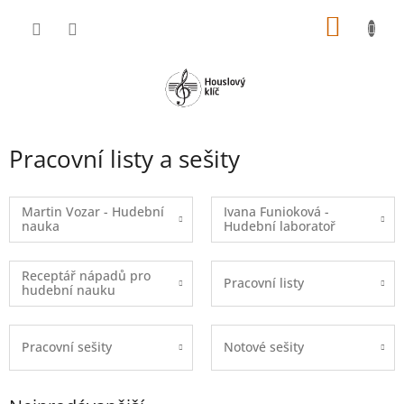
Přejít
NÁKUP
na
obsah
KOŠÍK
Pracovní listy a sešity
Martin Vozar - Hudební
Ivana Funioková -
nauka
Hudební laboratoř
Receptář nápadů pro
Pracovní listy
hudební nauku
Pracovní sešity
Notové sešity