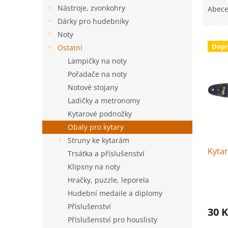
n
a
Nástroje, zvonkohry
Abec
e
z
Dárky pro hudebníky
l
e
Noty
V
n
Dopr
Ostatní
ý
í
Lampičky na noty
p
p
i
r
Pořadače na noty
s
o
Notové stojany
p
d
Ladičky a metronomy
r
u
Kytarové podnožky
o
k
Obaly pro kytary
d
t
u
ů
Struny ke kytarám
Kytar
k
Trsátka a příslušenství
t
Klipsny na noty
ů
Hračky, puzzle, leporela
Hudební medaile a diplomy
Příslušenství
30 K
Příslušenství pro houslisty