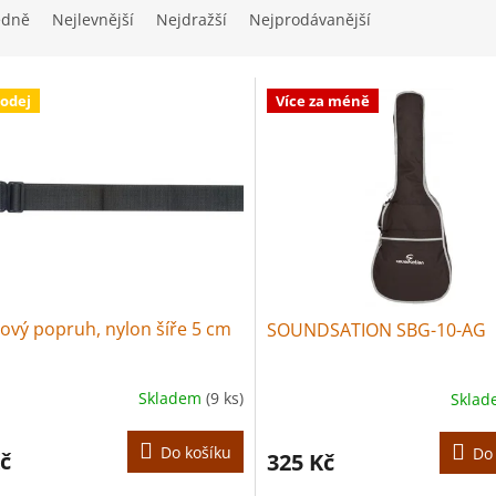
edně
Nejlevnější
Nejdražší
Nejprodávanější
odej
Více za méně
ový popruh, nylon šíře 5 cm
SOUNDSATION SBG-10-AG
Skladem
(9 ks)
Skla
Do košíku
Do
č
325 Kč