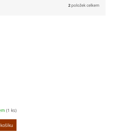
2
položek celkem
dem
(1 ks)
 košíku