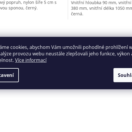
ový popruh, nylon šíře 5 cm s
Vnitřní hloubka 90 mm, vnitřní 
ovou sponou, černý.
380 mm, vnitřní délka 1050 m
černá.
O
v
l
á
áme cookies, abychom Vám umožnili pohodlné prohlížení 
d
nalýze provozu webu neustále zlepšovali jeho funkce, výkon 
a
elnost.
Více informací
c
í
p
tavení
Souhl
r
v
k
y
v
ý
p
i
s
u