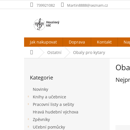
Přejít
739921082
Martin8888@seznam.cz
na
obsah
Jak nakupovat
Doprava
Kontakt
Na
Domů
Ostatní
Obaly pro kytary
P
Oba
o
Přeskočit
s
Kategorie
kategorie
Nejpr
t
r
Novinky
a
Knihy a učebnice
n
Pracovní listy a sešity
n
í
Hravá hudební výchova
p
Zpěvníky
a
Ř
Učební pomůcky