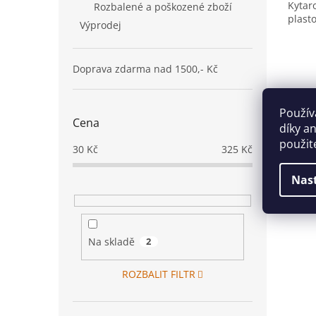
Kytar
Rozbalené a poškozené zboží
plast
Výprodej
Doprava zdarma nad 1500,- Kč
Použív
Cena
díky a
použit
30
Kč
325
Kč
Nas
Na skladě
2
ROZBALIT FILTR