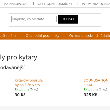
JAK NAKUPOVAT
OBCHODNÍ PODMÍNKY
PODMÍNKY OCHRA
HLEDAT
pište nám
Obchodní podmínky
Ochrana osobních údajů
ly pro kytary
odávanější
Kytarový popruh,
SOUNDSATION 
nylon šíře 5 cm
10-AG
Skladem
(9 ks)
Skladem
(1 ks)
30 Kč
325 Kč