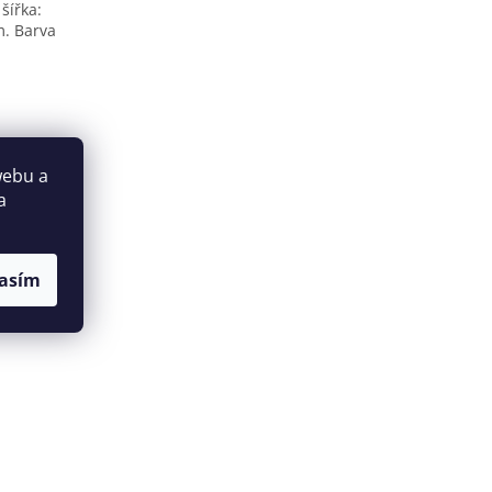
šířka:
m. Barva
webu a
a
asím