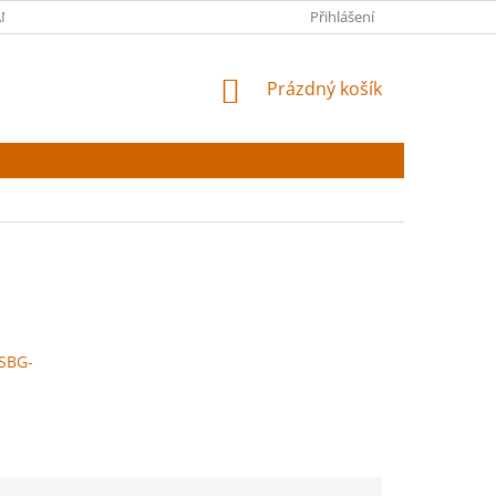
NY OSOBNÍCH ÚDAJŮ
Přihlášení
NÁKUPNÍ
Prázdný košík
KOŠÍK
SBG-