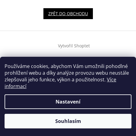
ZPĚT DO OBCHODU
Z
á
Vytvořil Shoptet
p
a
t
Copyright 2026
houslovyklic.cz
. Všechna práva vyhrazena.
Používáme cookies, abychom Vám umožnili pohodlné
í
prohlížení webu a díky analýze provozu webu neustále
zlepšovali jeho funkce, výkon a použitelnost.
Více
informací
Nastavení
Souhlasím