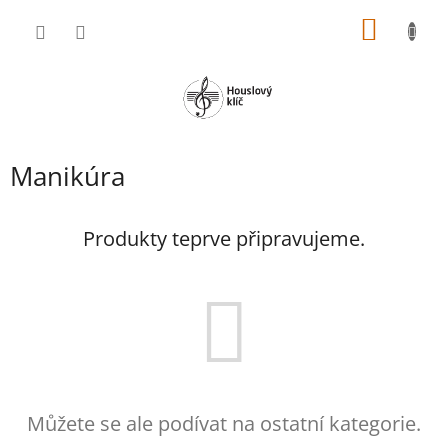
Přejít
NÁKUP
na
obsah
KOŠÍK
Manikúra
Produkty teprve připravujeme.
Můžete se ale podívat na ostatní kategorie.