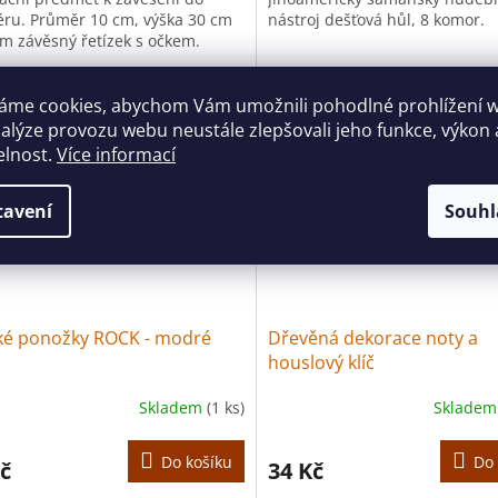
iéru. Průměr 10 cm, výška 30 cm
nástroj dešťová hůl, 8 komor.
cm závěsný řetízek s očkem.
áme cookies, abychom Vám umožnili pohodlné prohlížení 
 za méně
Více za méně
nalýze provozu webu neustále zlepšovali jeho funkce, výkon 
elnost.
Více informací
tavení
Souhl
ké ponožky ROCK - modré
Dřevěná dekorace noty a
houslový klíč
Skladem
(1 ks)
Sklade
Do košíku
Do 
č
34 Kč