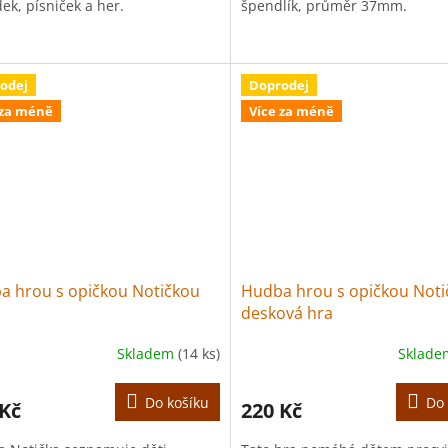
ek, písniček a her.
špendlík, průměr 37mm.
odej
Doprodej
 za méně
Více za méně
a hrou s opičkou Notičkou
Hudba hrou s opičkou Noti
desková hra
Skladem
(14 ks)
Sklad
Do košíku
Do 
 Kč
220 Kč