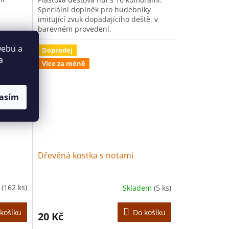
Speciální doplněk pro hudebníky
imitující zvuk dopadajícího deště, v
barevném provedení.
webu a
Doprodej
a
Více za méně
asím
Dřevěná kostka s notami
m
(162 ks)
Skladem
(5 ks)
košíku
Do košíku
20 Kč