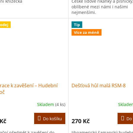
ní knížečka
České lidové říkanky a písničky
oblíbené mezi námi i našimi
nejmenšími.
odej
Tip
Více za méně
race k zavěšení – Hudební
Dešťová hůl malá RSM-8
oč
Skladem
(4 ks)
Sklad
Do košíku
Do 
 Kč
270 Kč
ační předmět k zavěšení do
Jihoamerický šamanský hudeb