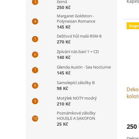
Kapes
černá
250 Kč
Margaret Goldston -
Polynesian Romance
Dopr
145 Kč
Dešťová hůl malá RSM-8
270 Kč
Zpívání nás baví 1 + CD
140 Kč
Glenda Austin - Sea Nocturne
145 Kč
Samolepící záložky B
98 Kč
Deko
kolot
Motýlek NOTY modrý
210 Kč
Poznámkové záložky
HOUSLE A SAXOFON
25 Kč
250
Dekor