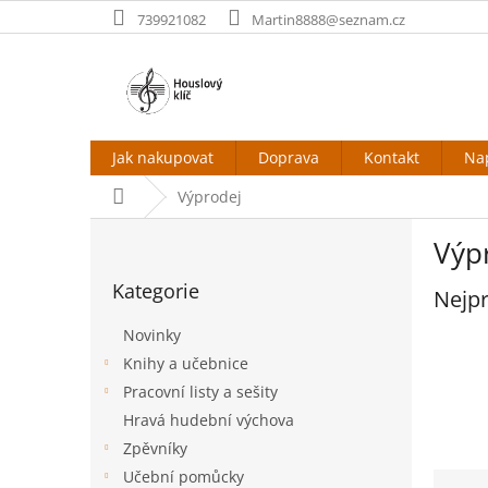
Přejít
739921082
Martin8888@seznam.cz
na
obsah
Jak nakupovat
Doprava
Kontakt
Na
Domů
Výprodej
P
Výp
o
Přeskočit
s
Kategorie
kategorie
Nejpr
t
r
Novinky
a
Knihy a učebnice
n
Pracovní listy a sešity
n
í
Hravá hudební výchova
p
Zpěvníky
a
Ř
Učební pomůcky