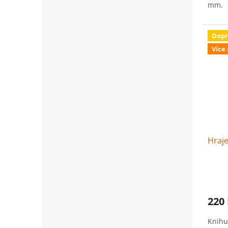
mm.
Dopr
Více
Hraje
220
Knihu