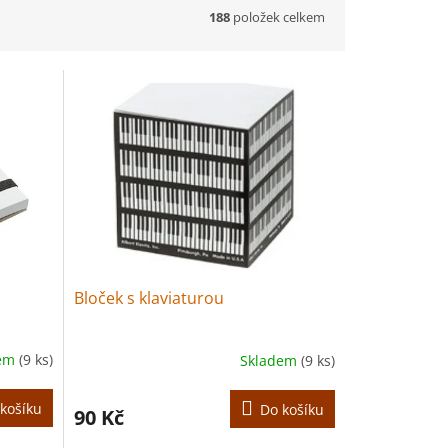
188
položek celkem
Bloček s klaviaturou
dem
(9 ks)
Skladem
(9 ks)
košíku
Do košíku
90 Kč