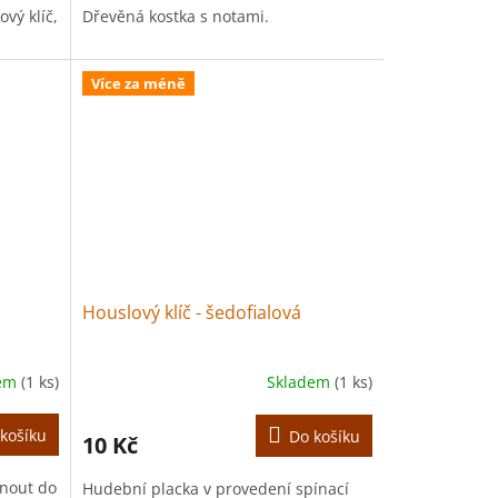
vý klíč,
Dřevěná kostka s notami.
Více za méně
Houslový klíč - šedofialová
dem
(1 ks)
Skladem
(1 ks)
košíku
Do košíku
10 Kč
dnout do
Hudební placka v provedení spínací