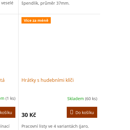
 veselé
špendlík, průměr 37mm.
Více za méně
utá
Hrátky s hudebními klíči
dem
(1 ks)
Skladem
(60 ks)
košíku
Do košíku
30 Kč
ínací
Pracovní listy ve 4 variantách (jaro,