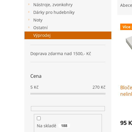
n
a
Nástroje, zvonkohry
Abec
e
z
Dárky pro hudebníky
l
e
Noty
V
n
Více
Ostatní
ý
í
Výprodej
p
p
i
r
s
o
Doprava zdarma nad 1500,- Kč
p
d
r
u
o
k
d
t
Cena
u
ů
Bloče
5
Kč
270
Kč
k
neli
t
ů
95 K
Na skladě
188