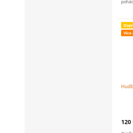
pohád
Dopr
Více
Hudb
120