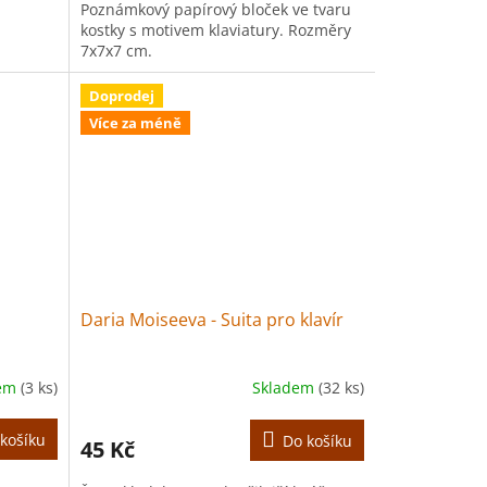
Poznámkový papírový bloček ve tvaru
kostky s motivem klaviatury. Rozměry
7x7x7 cm.
Doprodej
Více za méně
Daria Moiseeva - Suita pro klavír
dem
(3 ks)
Skladem
(32 ks)
košíku
Do košíku
45 Kč