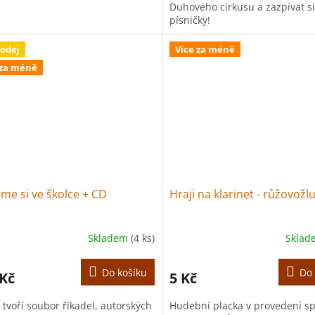
Duhového cirkusu a zazpívat si
písničky!
odej
Více za méně
 za méně
me si ve školce + CD
Hraji na klarinet - růžovožl
Skladem
(4 ks)
Skla
Do košíku
Do 
 Kč
5 Kč
 tvoří soubor říkadel, autorských
Hudební placka v provedení sp