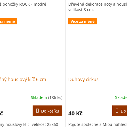
é ponožky ROCK - modré
Dřevěná dekorace noty a houslo
velikost 8 cm.
 za méně
Více za méně
ný houslový klíč 6 cm
Duhový cirkus
Skladem
(186 ks)
Skla
Do košíku
Do 
č
40 Kč
ý houslový klíč, velikost 25x60
Pojďte společně s Miou nahlé