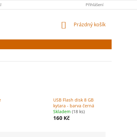
NY OSOBNÍCH ÚDAJŮ
Přihlášení
NÁKUPNÍ
Prázdný košík
KOŠÍK
e
USB Flash disk 8 GB
kytara - barva černá
Skladem
(18 ks)
160 Kč