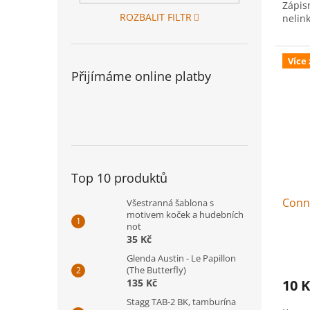
Zápis
ROZBALIT FILTR
nelin
Více
Přijímáme online platby
Top 10 produktů
Conni
Všestranná šablona s
motivem koček a hudebních
not
35 Kč
Glenda Austin - Le Papillon
(The Butterfly)
135 Kč
10 K
Stagg TAB-2 BK, tamburína