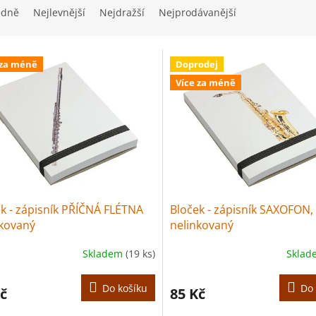
edně
Nejlevnější
Nejdražší
Nejprodávanější
 za méně
Doprodej
Více za méně
k - zápisník PŘÍČNÁ FLÉTNA
Bloček - zápisník SAXOFON,
nkovaný
nelinkovaný
Skladem
(19 ks)
Skla
Do košíku
Do 
č
85 Kč