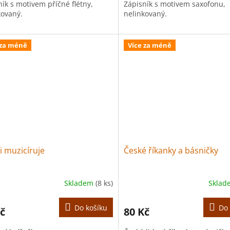
ník s motivem příčné flétny,
Zápisník s motivem saxofonu,
kovaný.
nelinkovaný.
 za méně
Více za méně
 muzicíruje
České říkanky a básničky
Skladem
(8 ks)
Skla
Do košíku
Do 
č
80 Kč