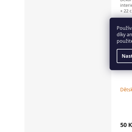
inter
+ 22 
Použív
Více
díky a
použit
Nas
Děts
50 K