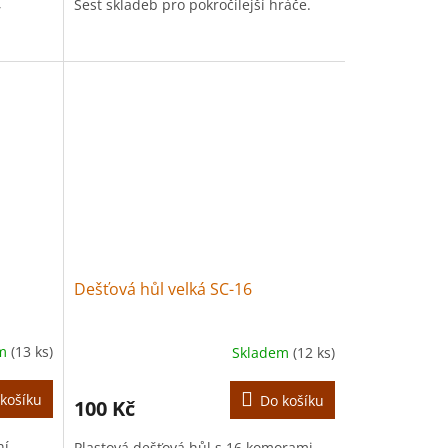
,
Šest skladeb pro pokročilejší hráče.
Dešťová hůl velká SC-16
em
(13 ks)
Skladem
(12 ks)
košíku
Do košíku
100 Kč
ní
Plastová dešťová hůl s 16 komorami.