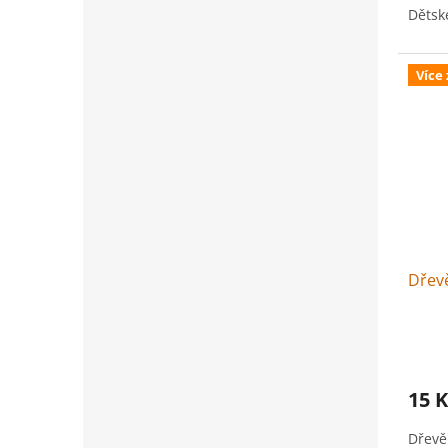
Dětsk
Více
Dřevě
15 K
Dřevěn