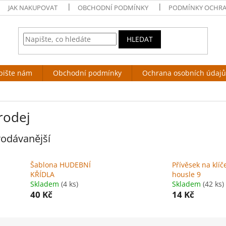
JAK NAKUPOVAT
OBCHODNÍ PODMÍNKY
PODMÍNKY OCHRA
HLEDAT
pište nám
Obchodní podmínky
Ochrana osobních údajů
rodej
odávanější
Šablona HUDEBNÍ
Přívěsek na klíč
KŘÍDLA
housle 9
Skladem
(4 ks)
Skladem
(42 ks)
40 Kč
14 Kč