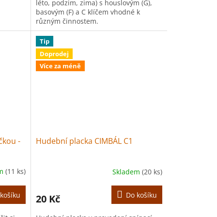
léto, podzim, zima) s houslovým (G),
basovým (F) a C klíčem vhodné k
různým činnostem.
Tip
Doprodej
Více za méně
čkou -
Hudební placka CIMBÁL C1
em
(11 ks)
Skladem
(20 ks)
košíku
Do košíku
20 Kč