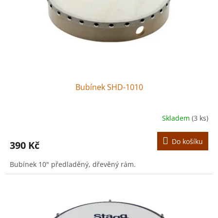
o
d
u
k
t
ů
Bubínek SHD-1010
Skladem
(3 ks)
Do košíku
390 Kč
Bubínek 10" předladěný, dřevěný rám.