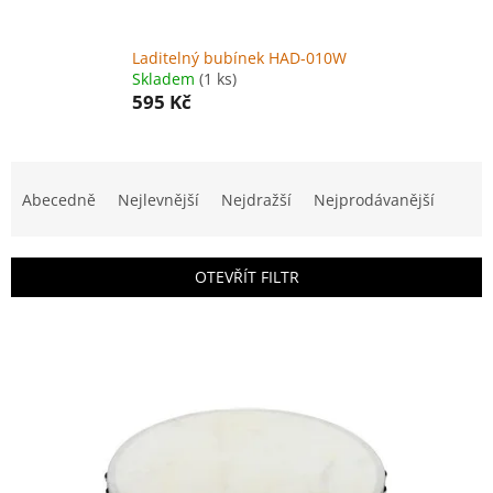
Laditelný bubínek HAD-010W
Skladem
(1 ks)
595 Kč
Ř
a
Abecedně
Nejlevnější
Nejdražší
Nejprodávanější
z
e
n
OTEVŘÍT FILTR
í
p
V
r
ý
o
p
d
i
u
s
k
p
t
r
ů