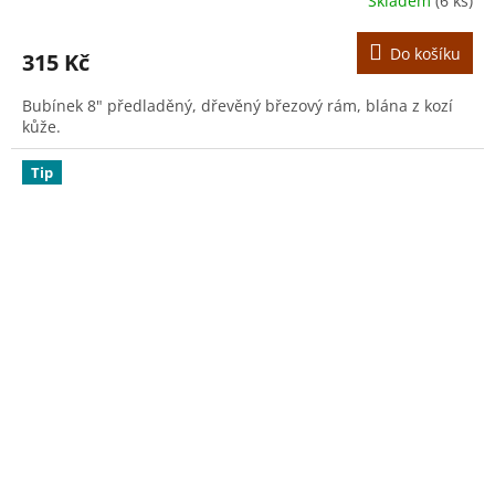
Skladem
(6 ks)
Do košíku
315 Kč
Bubínek 8" předladěný, dřevěný březový rám, blána z kozí
kůže.
Tip