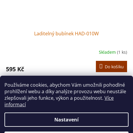
Laditelný bubínek HAD-010W
Skladem
(1 ks)
Do košíku
595 Kč
Bubínek 10" laditelný, plastový rám.
Používáme cookies, abychom Vám umožnili pohodlné
prohlížení webu a díky analýze provozu webu neustále
6
položek celkem
O
zlepšovali jeho funkce, výkon a použitelnost.
Více
v
informací
l
Z
á
á
d
Nastavení
Vytvořil Shoptet
p
a
a
c