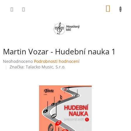
Přejít
NÁKUP
na
obsah
KOŠÍK
Martin Vozar - Hudební nauka 1
Průměrné
Neohodnoceno
Podrobnosti hodnocení
hodnocení
Značka:
Talacko Music, S.r.o.
produktu
je
0,0
z
5
hvězdiček.