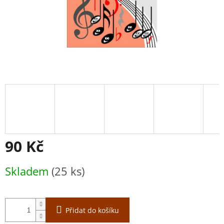
90 Kč
Měrná
Skladem
(25 ks)
cena:
Přidat do košíku