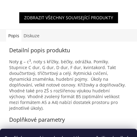
ZOBRAZIT VŠECHNY SOUVISEJÍCÍ PRODUKTY
Popis
Diskuze
Detailní popis produktu
3
Noty g – c
, noty s křížky, béčky, odrážka. Pomlky.
Stupnice C dur, G dur, D dur, F dur, kvintakord. Takt
dvoučtvrťový, tříčtvrťový a celý. Rytmická cvičení,
dynamická znaménka, hudební pojmy. Úkoly na
doplňování, velké notové osnovy. Křížovky a doplňovačky.
Vhodné také pro ZŠ s rozšířenou výukou hudební
výchovy. Vhodně zvolený formát B5 (optimální velikost
mezi formátem A5 a A4) nabízí dostatek prostoru pro
jednotlivé úkoly).
Doplňkové parametry
Kategorie
:
Pracovní listy a sešity