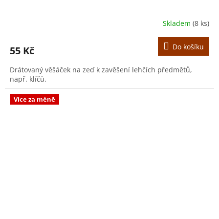
Skladem
(8 ks)
Do košíku
55 Kč
Drátovaný věšáček na zeď k zavěšení lehčích předmětů,
např. klíčů.
Více za méně