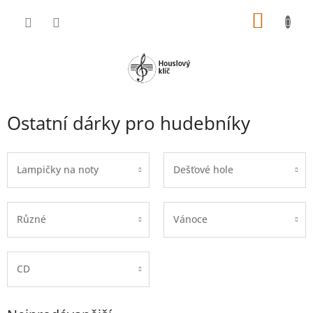
Přejít
NÁKUP
na
obsah
KOŠÍK
Ostatní dárky pro hudebníky
Lampičky na noty
Dešťové hole
Různé
Vánoce
CD