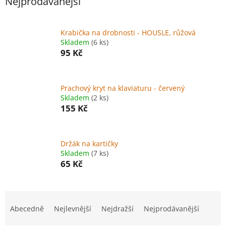
Nejprodávanější
Krabička na drobnosti - HOUSLE, růžová
Skladem
(6 ks)
95 Kč
Prachový kryt na klaviaturu - červený
Skladem
(2 ks)
155 Kč
Držák na kartičky
Skladem
(7 ks)
65 Kč
Ř
a
Abecedně
Nejlevnější
Nejdražší
Nejprodávanější
z