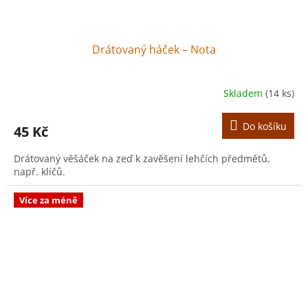
Drátovaný háček – Nota
Skladem
(14 ks)
Do košíku
45 Kč
Drátovaný věšáček na zeď k zavěšení lehčích předmětů,
např. klíčů.
Více za méně