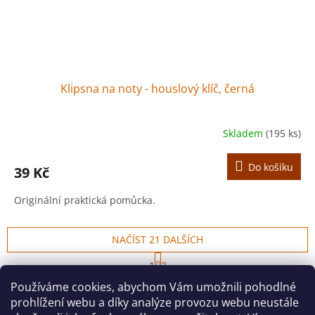
Klipsna na noty - houslový klíč, černá
Skladem
(195 ks)
Do košíku
39 Kč
Originální praktická pomůcka.
NAČÍST 21 DALŠÍCH
S
1
3
t
O
r
58
položek celkem
Používáme cookies, abychom Vám umožnili pohodlné
v
á
prohlížení webu a díky analýze provozu webu neustále
l
NAHORU
n