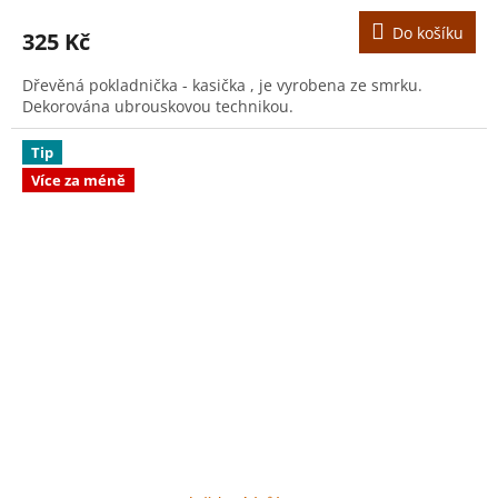
Do košíku
325 Kč
Dřevěná pokladnička - kasička , je vyrobena ze smrku.
Dekorována ubrouskovou technikou.
Tip
Více za méně