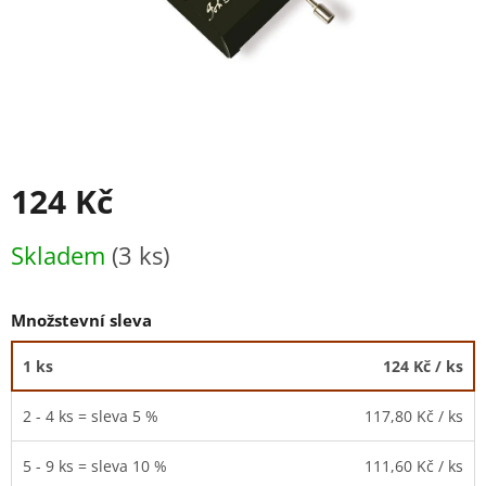
124 Kč
Měrná
Skladem
(3 ks)
cena:
Množstevní sleva
1 ks
124 Kč
/ ks
2 - 4 ks = sleva 5 %
117,80 Kč
/ ks
5 - 9 ks = sleva 10 %
111,60 Kč
/ ks