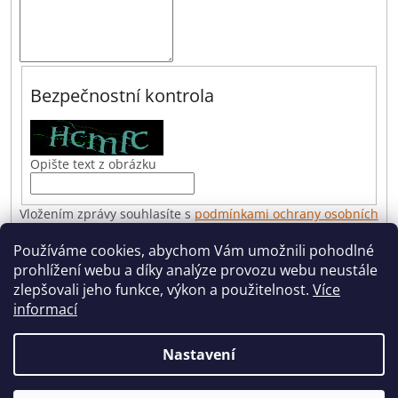
Bezpečnostní kontrola
Opište text z obrázku
Vložením zprávy souhlasíte s
podmínkami ochrany osobních
údajů
Používáme cookies, abychom Vám umožnili pohodlné
prohlížení webu a díky analýze provozu webu neustále
ODESLAT
zlepšovali jeho funkce, výkon a použitelnost.
Více
informací
Z
á
Nastavení
Vytvořil Shoptet
p
a