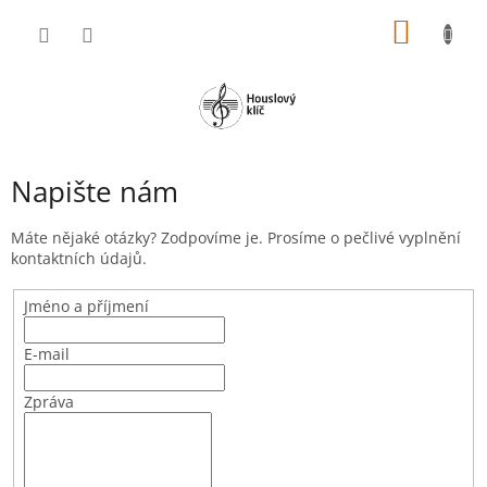
Přejít
NÁKUP
na
obsah
KOŠÍK
Napište nám
Máte nějaké otázky? Zodpovíme je. Prosíme o pečlivé vyplnění
kontaktních údajů.
Jméno a příjmení
E-mail
Zpráva