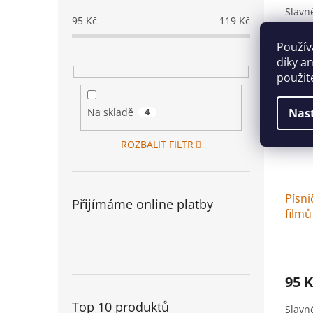
Slavn
95
Kč
119
Kč
Použív
díky a
použit
Nas
Na skladě
4
ROZBALIT FILTR
Písni
Přijímáme online platby
filmů 
95 K
Top 10 produktů
Slavn