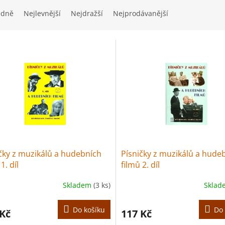
edně
Nejlevnější
Nejdražší
Nejprodávanější
čky z muzikálů a hudebních
Písničky z muzikálů a hude
1. díl
filmů 2. díl
Skladem
(3 ks)
Skla
Do košíku
Do 
 Kč
117 Kč