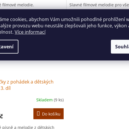
é filmové melodie.
Slavné filmové melodie pro vš
áme cookies, abychom Vám umožnili pohodlné prohlížení 
nalýze provozu webu neustále zlepšovali jeho funkce, výkon 
elnost.
Více informací
tavení
Souhl
čky z pohádek a dětských
3. díl
Skladem
(9 ks)
Do košíku
č
é písně a melodie z dětských