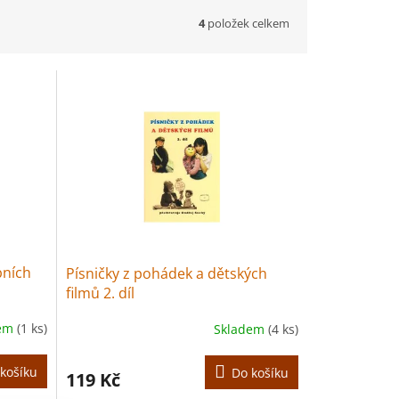
4
položek celkem
bních
Písničky z pohádek a dětských
filmů 2. díl
dem
(1 ks)
Skladem
(4 ks)
košíku
Do košíku
119 Kč