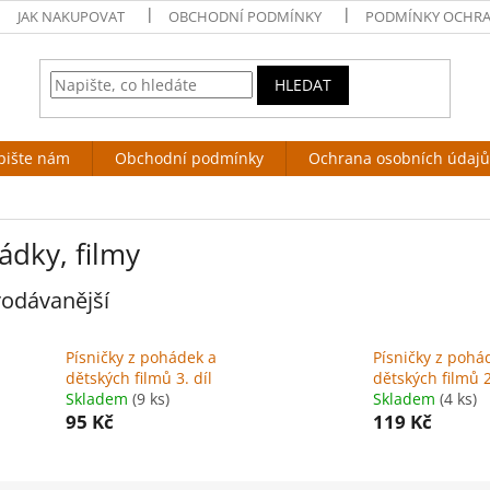
JAK NAKUPOVAT
OBCHODNÍ PODMÍNKY
PODMÍNKY OCHRA
HLEDAT
pište nám
Obchodní podmínky
Ochrana osobních údajů
ádky, filmy
odávanější
Písničky z pohádek a
Písničky z pohá
dětských filmů 3. díl
dětských filmů 2
Skladem
(9 ks)
Skladem
(4 ks)
95 Kč
119 Kč