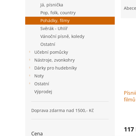
Ř
n
Já, písnička
a
e
Abec
Pop, folk, country
z
l
e
Pohádky, filmy
V
n
Svěrák - Uhlíř
ý
í
Vánoční písně, koledy
p
p
Ostatní
i
r
Učební pomůcky
s
o
p
d
Nástroje, zvonkohry
r
u
Dárky pro hudebníky
o
k
Noty
d
t
Ostatní
u
ů
Výprodej
Písni
k
filmů 
t
ů
Doprava zdarma nad 1500,- Kč
117
Cena