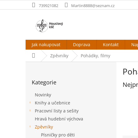
Přejít
739921082
Martin8888@seznam.cz
na
obsah
Jak nakupovat
Doprava
Kontakt
Na
Domů
Zpěvníky
Pohádky, filmy
P
Poh
o
Přeskočit
s
Kategorie
kategorie
Nejpr
t
r
Novinky
a
Knihy a učebnice
n
Pracovní listy a sešity
n
í
Hravá hudební výchova
p
Zpěvníky
a
Písničky pro děti