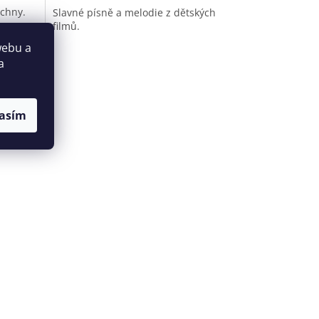
echny.
Slavné písně a melodie z dětských
filmů.
webu a
a
asím