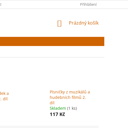
NY OSOBNÍCH ÚDAJŮ
Přihlášení
NÁKUPNÍ
Prázdný košík
KOŠÍK
Písničky z muzikálů a
dek a
hudebních filmů 2.
. díl
díl
Skladem
(1 ks)
117 Kč