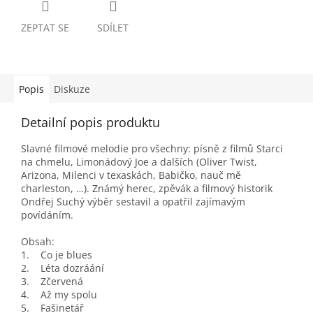
ZEPTAT SE
SDÍLET
Popis
Diskuze
Detailní popis produktu
Slavné filmové melodie pro všechny: písně z filmů Starci
na chmelu, Limonádový Joe a dalších (Oliver Twist,
Arizona, Milenci v texaskách, Babičko, nauč mě
charleston, …). Známý herec, zpěvák a filmový historik
Ondřej Suchý výběr sestavil a opatřil zajímavým
povídáním.
Obsah:
1. Co je blues
2. Léta dozráání
3. Zčervená
4. Až my spolu
5. Fašinetář