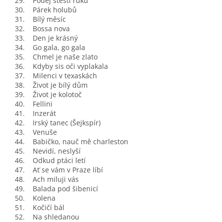
29. Podej štěstí ruku
30. Párek holubů
31. Bílý měsíc
32. Bossa nova
33. Den je krásný
34. Go gala, go gala
35. Chmel je naše zlato
36. Kdyby sis oči vyplakala
37. Milenci v texaskách
38. Život je bílý dům
39. Život je kolotoč
40. Fellini
41. Inzerát
42. Irský tanec (Šejkspír)
43. Venuše
44. Babičko, nauč mě charleston
45. Nevidí, neslyší
46. Odkud ptáci letí
47. Ať se vám v Praze líbí
48. Ach miluji vás
49. Balada pod šibenicí
50. Kolena
51. Kočičí bál
52. Na shledanou