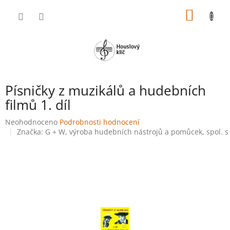
Přejít
NÁKUP
na
obsah
KOŠÍK
Písničky z muzikálů a hudebních
filmů 1. díl
Průměrné
Neohodnoceno
Podrobnosti hodnocení
hodnocení
Značka:
G + W, výroba hudebních nástrojů a pomůcek, spol. s 
produktu
je
0,0
z
5
hvězdiček.