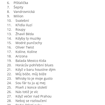
6. Píšťalička
7. Šepity
8. Vandrovnická
9. Milion
10. Svatební
11. Křidla iluzí
12. Roupy
13. Žhavil Béda
14. Kdyby ty muziky
15. Modré punčochy
16. Oliver Twist
17. Kolíne, Kolíne
18. Arizona
19. Balada Mexico Kida
20. Horácův pohřební blues
21. Když v baru houstne dým
22. Můj bóže, můj bóže
23. Whisky to je moje gusto
24. Sou fár tu ju aj mej
25. Píseň z konce století
26. Nás totiž je víc
27. Když večer nad Prahou
28. Neboj se rozloučení