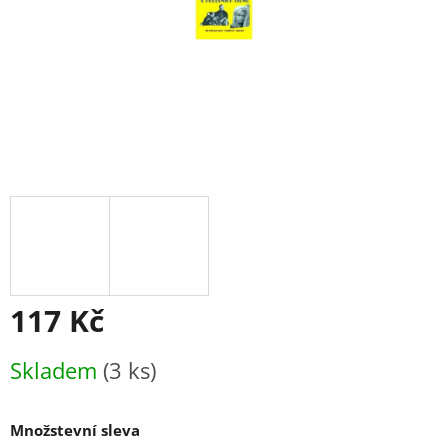
117 Kč
Měrná
Skladem
(3 ks)
cena:
Množstevní sleva