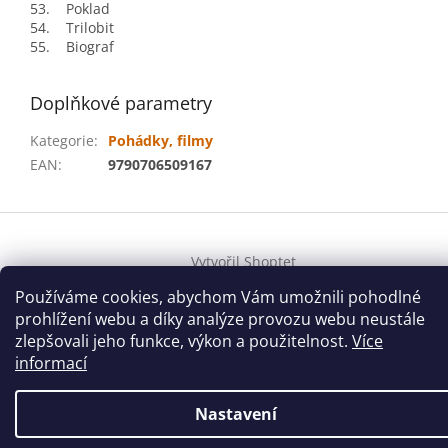
53. Poklad
54. Trilobit
55. Biograf
Doplňkové parametry
Kategorie
:
Pohádky, filmy
EAN
:
9790706509167
Z
á
Vytvořil Shoptet
p
a
Používáme cookies, abychom Vám umožnili pohodlné
t
prohlížení webu a díky analýze provozu webu neustále
Copyright 2026
houslovyklic.cz
. Všechna práva vyhrazena.
í
zlepšovali jeho funkce, výkon a použitelnost.
Více
informací
Nastavení