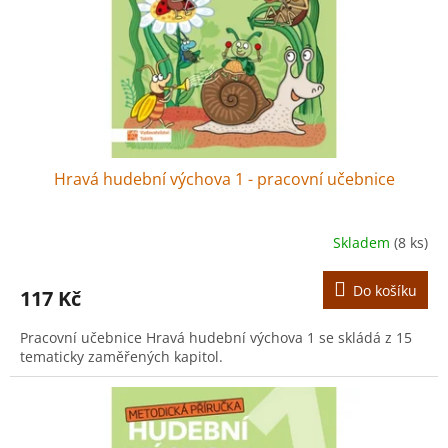
o
d
u
k
t
ů
Hravá hudební výchova 1 - pracovní učebnice
Skladem
(8 ks)
Do košíku
117 Kč
Pracovní učebnice Hravá hudební výchova 1 se skládá z 15
tematicky zaměřených kapitol.