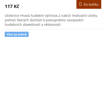
Do košíku
117 Kč
Učebnice Hravá hudební výchova 2 nabízí motivační úlohy,
pomocí kterých dochází k postupnému osvojování
hudebních dovedností a vědomostí.
Více za méně