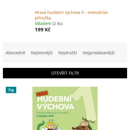
Hravá hudební výchova 5 - metodická
příručka
Skladem
(2 ks)
199 Kč
Ř
a
Abecedně
Nejlevnější
Nejdražší
Nejprodávanější
z
e
n
OTEVŘÍT FILTR
í
p
V
r
Tip
ý
o
p
d
i
u
s
k
p
t
r
ů