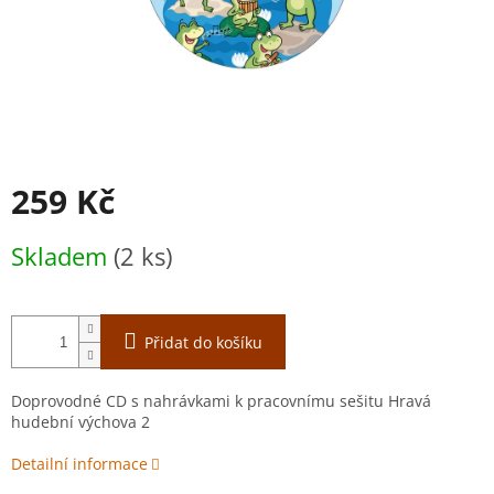
259 Kč
Měrná
Skladem
(2 ks)
cena:
Přidat do košíku
Doprovodné CD s nahrávkami k pracovnímu sešitu Hravá
hudební výchova 2
Detailní informace