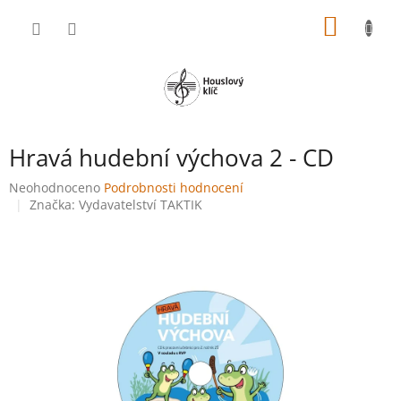
Přejít
NÁKUP
na
obsah
KOŠÍK
Hravá hudební výchova 2 - CD
Průměrné
Neohodnoceno
Podrobnosti hodnocení
hodnocení
Značka:
Vydavatelství TAKTIK
produktu
je
0,0
z
5
hvězdiček.