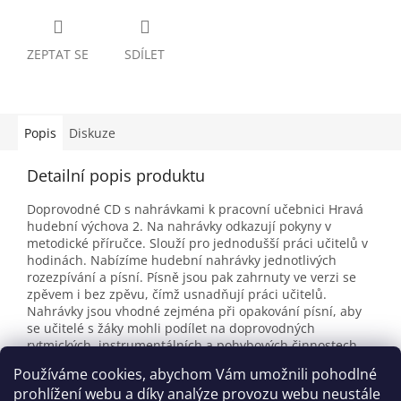
ZEPTAT SE
SDÍLET
Popis
Diskuze
Detailní popis produktu
Doprovodné CD s nahrávkami k pracovní učebnici Hravá
hudební výchova 2. Na nahrávky odkazují pokyny v
metodické příručce. Slouží pro jednodušší práci učitelů v
hodinách. Nabízíme hudební nahrávky jednotlivých
rozezpívání a písní. Písně jsou pak zahrnuty ve verzi se
zpěvem i bez zpěvu, čímž usnadňují práci učitelů.
Nahrávky jsou vhodné zejména při opakování písní, aby
se učitelé s žáky mohli podílet na doprovodných
rytmických, instrumentálních a pohybových činnostech.
Součástí jsou nahrávky zvuků, poslechové skladby a písně
Používáme cookies, abychom Vám umožnili pohodlné
v nezpívané verzi.
prohlížení webu a díky analýze provozu webu neustále