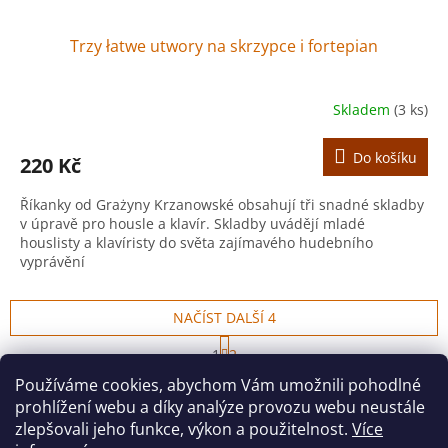
Trzy łatwe utwory na skrzypce i fortepian
Skladem
(3 ks)
Do košíku
220 Kč
Říkanky od Grażyny Krzanowské obsahují tři snadné skladby
v úpravě pro housle a klavír. Skladby uvádějí mladé
houslisty a klavíristy do světa zajímavého hudebního
vyprávění
NAČÍST DALŠÍ 4
S
1
2
t
O
r
25
položek celkem
Používáme cookies, abychom Vám umožnili pohodlné
v
á
prohlížení webu a díky analýze provozu webu neustále
l
NAHORU
n
á
k
zlepšovali jeho funkce, výkon a použitelnost.
Více
o
d