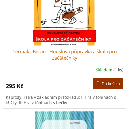
o
d
u
k
t
ů
Čermák - Beran - Houslová přípravka a škola pro
začátečníky
Skladem
(1 ks)
Do košíku
295 Kč
Kapitoly: I Hra v základním prstokladu; II Hra v tóninách s
křížky; III Hra v tóninách s béčky