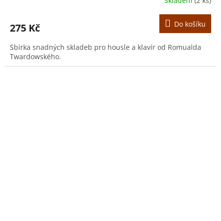
Skladem
(2 ks)
Do košíku
275 Kč
Sbírka snadných skladeb pro housle a klavír od Romualda
Twardowského.