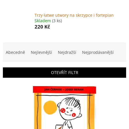
Trzy łatwe utwory na skrzypce i fortepian
Skladem
(3 ks)
220 Kč
Ř
a
Abecedně
Nejlevnější
Nejdražší
Nejprodávanější
z
e
n
OTEVŘÍT FILTR
í
p
V
r
ý
o
p
d
i
u
s
k
p
t
r
ů