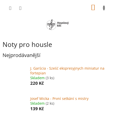
Přejít
NÁKUP
na
obsah
KOŠÍK
Noty pro housle
Nejprodávanější
J. Garścia - Sześć ekspresyjnych miniatur na
fortepian
Skladem
(3 ks)
220 Kč
Josef Micka - První setkání s mistry
Skladem
(2 ks)
139 Kč