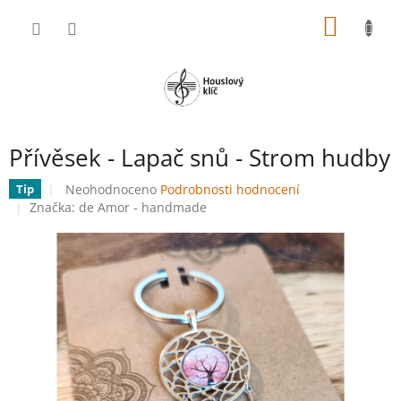
Přejít
NÁKUP
na
obsah
KOŠÍK
Přívěsek - Lapač snů - Strom hudby
Průměrné
Neohodnoceno
Podrobnosti hodnocení
Tip
hodnocení
Značka:
de Amor - handmade
produktu
je
0,0
z
5
hvězdiček.