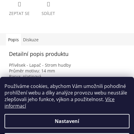
ZEPTAT SE
SDÍLET
Popis
Diskuze
Detailní popis produktu
Přívěsek - Lapač - Strom hudby
Průměr motivu: 14 mm
Barva: platinová
Přívěsek je opatřena epoxy čočkou.
Používáme cookies, abychom Vám umožnili pohodlné
Návrh a grafické zpracování: de Amor.
prohlížení webu a díky analýze provozu webu neustále
zlepšovali jeho funkce, výkon a použitelnost.
Více
informací
Z
á
Nastavení
Vytvořil Shoptet
p
a