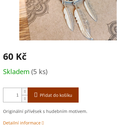
60 Kč
Měrná
Skladem
(5 ks)
cena:
Přidat do košíku
Originální přívěsek s hudebním motivem.
Detailní informace