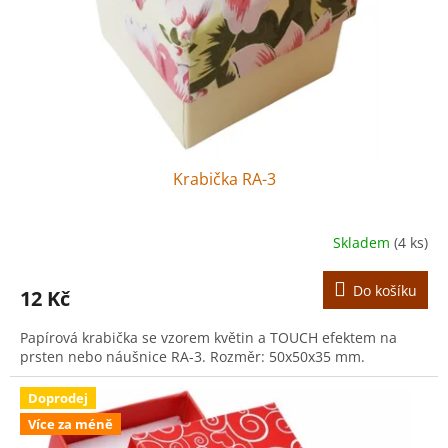
o
d
u
k
t
ů
Krabička RA-3
Skladem
(4 ks)
Do košíku
12 Kč
Papírová krabička se vzorem květin a TOUCH efektem na
prsten nebo náušnice RA-3. Rozměr: 50x50x35 mm.
Doprodej
Více za méně