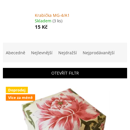
Krabička MG-4/A1
Skladem
(3 ks)
15 Kč
Ř
a
Abecedně
Nejlevnější
Nejdražší
Nejprodávanější
z
e
n
OTEVŘÍT FILTR
í
p
V
r
Doprodej
ý
o
Více za méně
p
d
i
u
s
k
p
t
r
ů