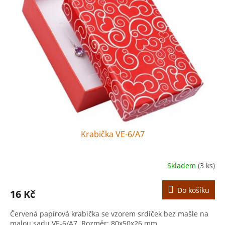
Krabička VE-6/A7
Skladem
(3 ks)
Do košíku
16 Kč
Červená papírová krabička se vzorem srdíček bez mašle na
malou sadu VE-6/A7. Rozměr: 80x50x26 mm.