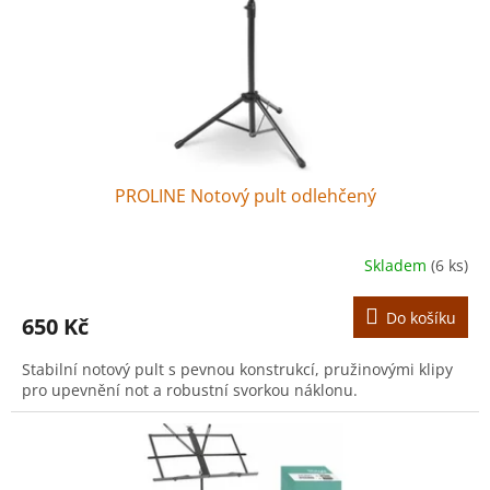
o
d
u
k
t
ů
PROLINE Notový pult odlehčený
Skladem
(6 ks)
Do košíku
650 Kč
Stabilní notový pult s pevnou konstrukcí, pružinovými klipy
pro upevnění not a robustní svorkou náklonu.