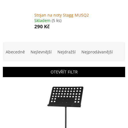
Stojan na noty Stagg MUSQ2
Skladem
(5 ks)
290 Kč
Ř
a
Abecedně
Nejlevnější
Nejdražší
Nejprodávanější
z
e
n
OTEVŘÍT FILTR
í
p
V
r
ý
o
p
d
i
u
s
k
p
t
r
ů