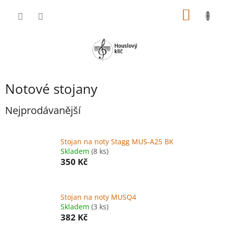
Přejít
NÁKUP
na
obsah
KOŠÍK
Notové stojany
Nejprodávanější
Stojan na noty Stagg MUS-A25 BK
Skladem
(8 ks)
350 Kč
Stojan na noty MUSQ4
Skladem
(3 ks)
382 Kč