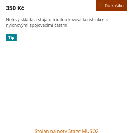
Do košíku
350 Kč
Notový skládací stojan, třídílná kovová konstrukce s
nylonovými spojovacími částmi.
Tip
Stojan na noty Stagg MUSQ2