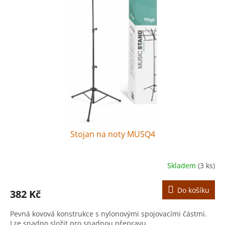
Stojan na noty MUSQ4
Skladem
(3 ks)
Do košíku
382 Kč
Pevná kovová konstrukce s nylonovými spojovacími částmi.
Lze snadno složit pro snadnou přepravu.