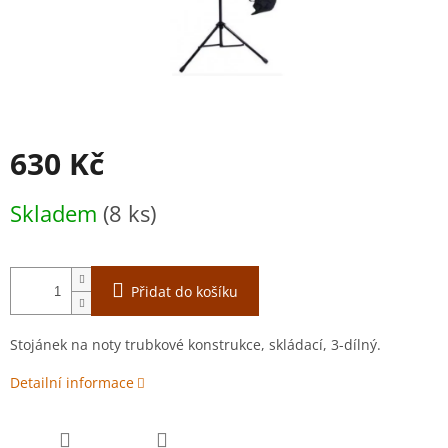
630 Kč
Měrná
Skladem
(8 ks)
cena:
Přidat do košíku
Stojánek na noty trubkové konstrukce, skládací, 3-dílný.
Detailní informace