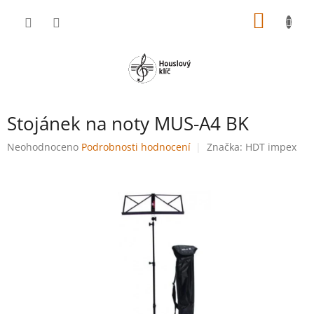
Přejít
NÁKUP
na
obsah
KOŠÍK
Stojánek na noty MUS-A4 BK
Průměrné
Neohodnoceno
Podrobnosti hodnocení
Značka:
HDT impex
hodnocení
produktu
je
0,0
z
5
hvězdiček.