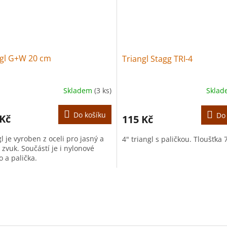
ngl G+W 20 cm
Triangl Stagg TRI-4
Skladem
(3 ks)
Skla
Do košíku
Do
 Kč
115 Kč
l je vyroben z oceli pro jasný a
4" triangl s paličkou. Tloušťka
zvuk. Součástí je i nylonové
 a palička.
O
v
l
á
d