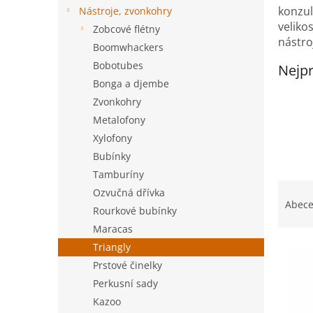
n
konzul
Nástroje, zvonkohry
e
velikos
Zobcové flétny
l
nástro
Boomwhackers
Bobotubes
Nejpr
Bonga a djembe
Zvonkohry
Metalofony
Xylofony
Bubínky
Tamburíny
Ř
Ozvučná dřívka
a
Abec
Rourkové bubínky
z
Maracas
e
V
n
Triangly
ý
í
Prstové činelky
p
p
Perkusní sady
i
r
Kazoo
s
o