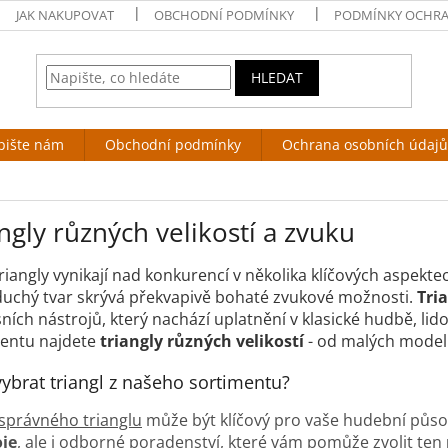
JAK NAKUPOVAT
OBCHODNÍ PODMÍNKY
PODMÍNKY OCHRA
HLEDAT
pište nám
Obchodní podmínky
Ochrana osobních údajů
ngly různých velikostí a zvuku
riangly vynikají nad konkurencí v několika klíčových aspekte
uchý tvar skrývá překvapivě bohaté zvukové možnosti.
Tri
ních nástrojů, který nachází uplatnění v klasické hudbě, l
entu najdete
triangly různých velikostí
- od malých modelů
vybrat triangl z našeho sortimentu?
správného trianglu
může být klíčový pro vaše hudební půs
oje
, ale i odborné poradenství, které vám pomůže zvolit ten