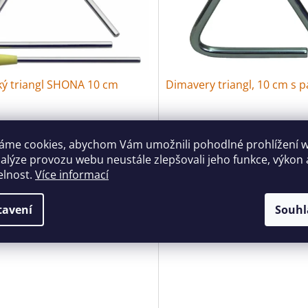
ký triangl SHONA 10 cm
Dimavery triangl, 10 cm s p
Skladem
(12 ks)
Skla
áme cookies, abychom Vám umožnili pohodlné prohlížení 
nalýze provozu webu neustále zlepšovali jeho funkce, výkon 
Do košíku
Do 
č
215 Kč
elnost.
Více informací
 triangl 10 cm s paličkou.
Mini triangl s paličkou. Kovové
provedení. Robustní, rezonantn
tavení
Souhl
Výška 10 cm.