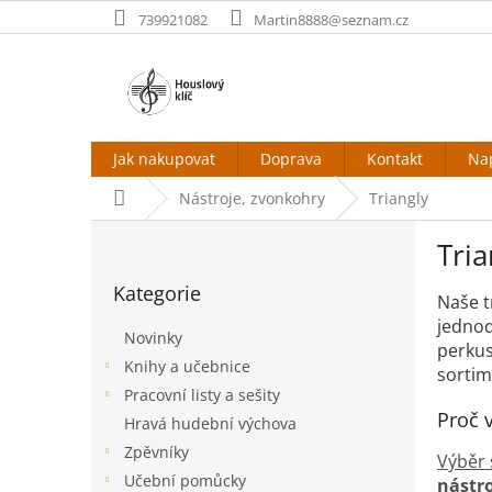
Přejít
739921082
Martin8888@seznam.cz
na
obsah
Jak nakupovat
Doprava
Kontakt
Na
Domů
Nástroje, zvonkohry
Triangly
P
Tria
o
Přeskočit
s
Kategorie
kategorie
t
Naše t
r
jednod
Novinky
a
perkus
Knihy a učebnice
n
sortim
Pracovní listy a sešity
n
Proč 
í
Hravá hudební výchova
p
Zpěvníky
Výběr 
a
Učební pomůcky
nástr