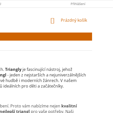
NY OSOBNÍCH ÚDAJŮ
Přihlášení
NÁKUPNÍ
Prázdný košík
KOŠÍK
ch.
Triangly
je fascinující nástroj, jehož
angl
- jeden z nejstarších a nejuniverzálnějších
idové hudbě i moderních žánrech. V našem
 ideálních pro děti a začátečníky.
obení. Proto vám nabízíme nejen
kvalitní
nejlepší triangl
pro vaše potřeby. Naši