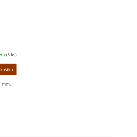
dem
(5 ks)
 košíku
 7 mm.