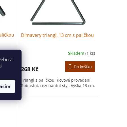
aličkou
Dimavery triangl, 13 cm s paličkou
dem
(3 ks)
Skladem
(1 ks)
webu a
a
košíku
Do košíku
268 Kč
Triangl s paličkou. Kovové provedení.
í styl.
Robustní, rezonantní styl. Výška 13 cm.
asím