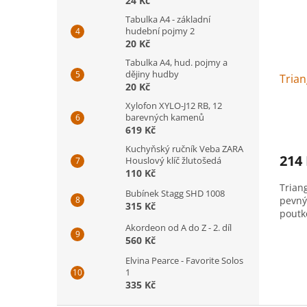
24 Kč
Tabulka A4 - základní
hudební pojmy 2
20 Kč
Tabulka A4, hud. pojmy a
dějiny hudby
Tria
20 Kč
Xylofon XYLO-J12 RB, 12
barevných kamenů
619 Kč
Kuchyňský ručník Veba ZARA
214
Houslový klíč žlutošedá
110 Kč
Triang
Bubínek Stagg SHD 1008
pevný 
315 Kč
poutko
Akordeon od A do Z - 2. díl
560 Kč
Elvina Pearce - Favorite Solos
1
335 Kč