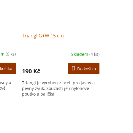
Triangl G+W 15 cm
dem
(6 ks)
Skladem
(4 ks)
košíku
Do košíku
190 Kč
asný a
Triangl je vyroben z oceli pro jasný a
ové
pevný zvuk. Součástí je i nylonové
poutko a palička.