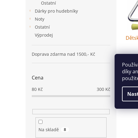
Ostatní
p
d
r
Dárky pro hudebníky
u
o
k
Noty
d
t
Ostatní
u
ů
Výprodej
Děts
k
t
ů
Doprava zdarma nad 1500,- Kč
Použív
díky a
80 K
Cena
použit
Dětský
80
Kč
300
Kč
Nas
Na skladě
8