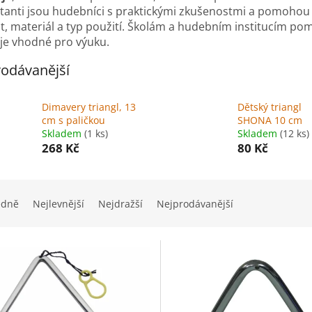
tanti jsou hudebníci s praktickými zkušenostmi a pomohou 
t, materiál a typ použití.
Školám a hudebním institucím po
je vhodné pro výuku.
odávanější
Dimavery triangl, 13
Dětský triangl
cm s paličkou
SHONA 10 cm
Skladem
(1 ks)
Skladem
(12 ks)
268 Kč
80 Kč
edně
Nejlevnější
Nejdražší
Nejprodávanější