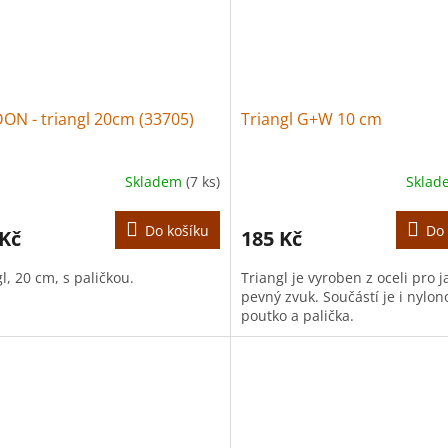
ON - triangl 20cm (33705)
Triangl G+W 10 cm
Skladem
(7 ks)
Skla
Do košíku
Do 
 Kč
185 Kč
l, 20 cm, s paličkou.
Triangl je vyroben z oceli pro j
pevný zvuk. Součástí je i nylon
poutko a palička.