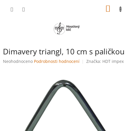
Přejít
NÁKUP
na
obsah
KOŠÍK
Dimavery triangl, 10 cm s paličkou
Průměrné
Neohodnoceno
Podrobnosti hodnocení
Značka:
HDT impex
hodnocení
produktu
je
0,0
z
5
hvězdiček.