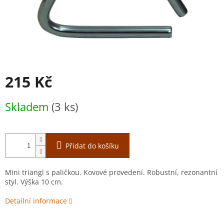
215 Kč
Měrná
Skladem
(3 ks)
cena:
Přidat do košíku
Mini triangl s paličkou. Kovové provedení. Robustní, rezonantní
styl. Výška 10 cm.
Detailní informace