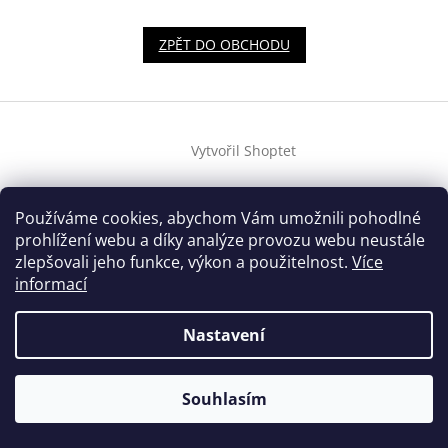
ZPĚT DO OBCHODU
Z
á
Vytvořil Shoptet
p
a
t
Copyright 2026
houslovyklic.cz
. Všechna práva vyhrazena.
Používáme cookies, abychom Vám umožnili pohodlné
í
prohlížení webu a díky analýze provozu webu neustále
zlepšovali jeho funkce, výkon a použitelnost.
Více
informací
Nastavení
Souhlasím