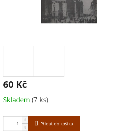
60 Kč
Měrná
Skladem
(7 ks)
cena:
Přidat do košíku