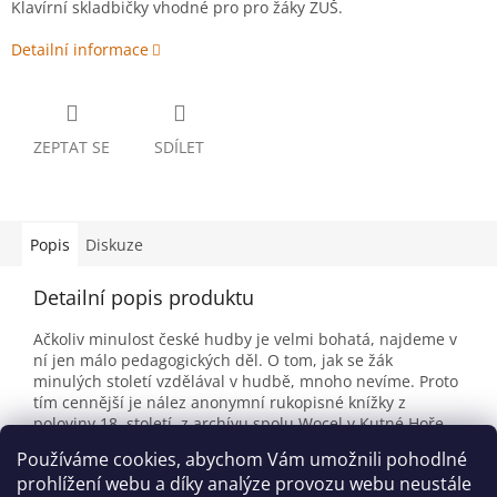
Klavírní skladbičky vhodné pro pro žáky ZUŠ.
Detailní informace
ZEPTAT SE
SDÍLET
Popis
Diskuze
Detailní popis produktu
Ačkoliv minulost české hudby je velmi bohatá, najdeme v
ní jen málo pedagogických děl. O tom, jak se žák
minulých století vzdělával v hudbě, mnoho nevíme. Proto
tím cennější je nález anonymní rukopisné knížky z
poloviny 18. století, z archívu spolu Wocel v Kutné Hoře.
Jednoduché skladbičky tanečního rázu jsou vhodné pro
Používáme cookies, abychom Vám umožnili pohodlné
mladší žáky ZUŠ.
prohlížení webu a díky analýze provozu webu neustále