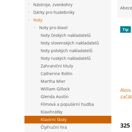
Ř
n
Nástroje, zvonkohry
a
e
Abec
Dárky pro hudebníky
z
l
e
Noty
V
n
Noty pro klavír
Tip
ý
í
Noty českých nakladatelů
p
p
Noty slovenských nakladatelů
i
r
Noty polských nakladatelů
s
o
p
d
Noty ruských nakladatelů
r
u
Zahraniční tituly
o
k
Catherine Rollin
d
t
Martha Mier
u
ů
William Gillock
Alois
k
začát
t
Glenda Austin
ů
Filmová a populární hudba
Klavihrátky
Klavírní školy
325
Čtyřruční hra