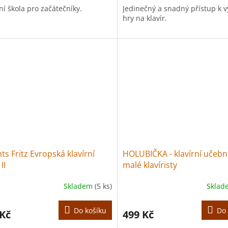
ní škola pro začátečníky.
Jedinečný a snadný přístup k 
hry na klavír.
s Fritz Evropská klavírní
HOLUBIČKA - klavírní učebn
II
malé klavíristy
Skladem
(5 ks)
Skla
Do košíku
Do 
 Kč
499 Kč