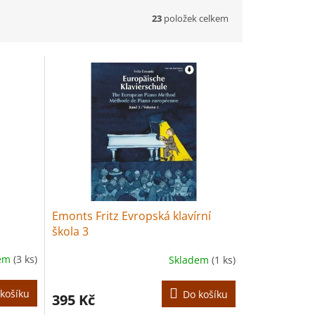
23
položek celkem
Emonts Fritz Evropská klavírní
škola 3
dem
(3 ks)
Skladem
(1 ks)
košíku
Do košíku
395 Kč