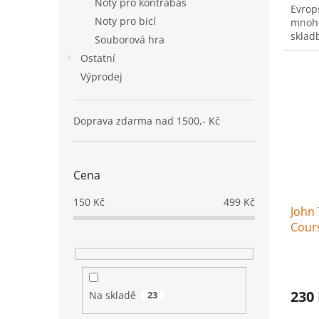
Noty pro kontrabas
Evrop
Noty pro bicí
mnoho
sklad
Souborová hra
Ostatní
Výprodej
Doprava zdarma nad 1500,- Kč
Cena
150
Kč
499
Kč
John 
Cour
230
Na skladě
23