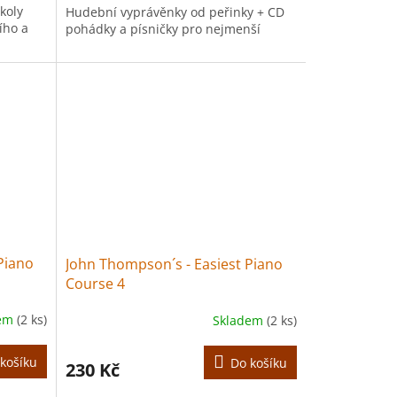
koly
Hudební vyprávěnky od peřinky + CD
ího a
pohádky a písničky pro nejmenší
Piano
John Thompson´s - Easiest Piano
Course 4
dem
(2 ks)
Skladem
(2 ks)
košíku
Do košíku
230 Kč