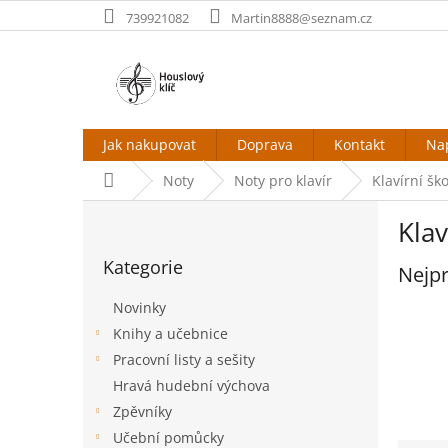
Přejít
739921082
Martin8888@seznam.cz
na
obsah
Jak nakupovat
Doprava
Kontakt
Na
Domů
Noty
Noty pro klavír
Klavírní ško
P
Klav
o
Přeskočit
s
Kategorie
kategorie
Nejpr
t
r
Novinky
a
Knihy a učebnice
n
Pracovní listy a sešity
n
í
Hravá hudební výchova
p
Zpěvníky
a
Učební pomůcky