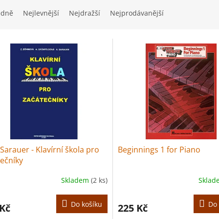
edně
Nejlevnější
Nejdražší
Nejprodávanější
 Sarauer - Klavírní škola pro
Beginnings 1 for Piano
ečníky
Skladem
(2 ks)
Skla
Do košíku
Do 
 Kč
225 Kč