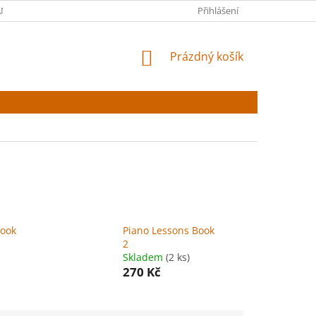
NY OSOBNÍCH ÚDAJŮ
Přihlášení
NÁKUPNÍ
Prázdný košík
KOŠÍK
Book
Piano Lessons Book
2
Skladem
(2 ks)
270 Kč