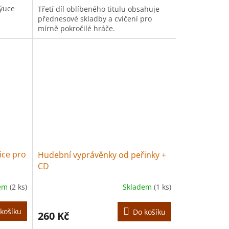
výuce
Třetí díl oblíbeného titulu obsahuje
přednesové skladby a cvičení pro
mírně pokročilé hráče.
ice pro
Hudební vyprávěnky od peřinky +
CD
dem
(2 ks)
Skladem
(1 ks)
košíku
Do košíku
260 Kč