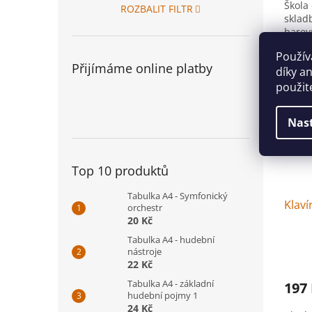
Škola
ROZBALIT FILTR
sklad
barev
Použív
Přijímáme online platby
díky a
použit
Nas
Top 10 produktů
Tabulka A4 - Symfonický
Klav
orchestr
20 Kč
Tabulka A4 - hudební
nástroje
22 Kč
Tabulka A4 - základní
197
hudební pojmy 1
24 Kč