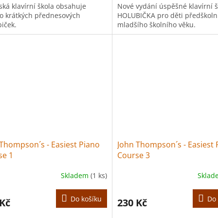
ská klavírní škola obsahuje
Nové vydání úspěšné klavírní š
 krátkých přednesových
HOLUBIČKA pro děti předškoln
biček.
mladšího školního věku.
Thompson´s - Easiest Piano
John Thompson´s - Easiest 
se 1
Course 3
Skladem
(1 ks)
Skla
Do košíku
Do 
 Kč
230 Kč