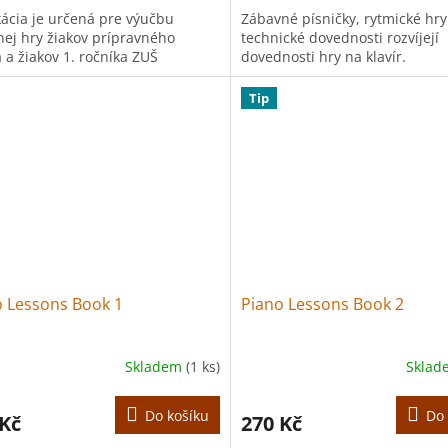
kácia je určená pre výučbu
Zábavné písničky, rytmické hry
rnej hry žiakov prípravného
technické dovednosti rozvíjejí
 a žiakov 1. ročníka ZUŠ
dovednosti hry na klavír.
Tip
o Lessons Book 1
Piano Lessons Book 2
Skladem
(1 ks)
Skla
Do košíku
Do 
 Kč
270 Kč