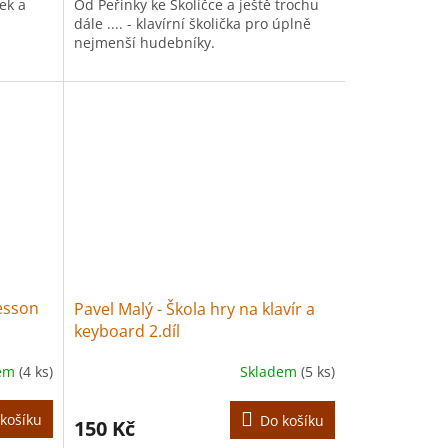
ek a
Od Peřinky ke Školičce a ještě trochu
dále .... - klavírní školička pro úplně
nejmenší hudebníky.
esson
Pavel Malý - Škola hry na klavír a
keyboard 2.díl
dem
(4 ks)
Skladem
(5 ks)
košíku
Do košíku
150 Kč