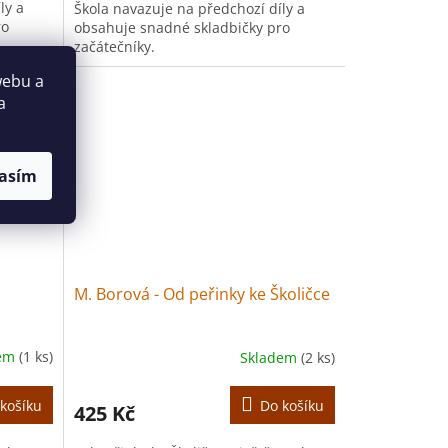
ly a
Škola navazuje na předchozí díly a
ro
obsahuje snadné skladbičky pro
začátečníky.
webu a
a
asím
M. Borová - Od peřinky ke Školičce
dem
(1 ks)
Skladem
(2 ks)
košíku
Do košíku
425 Kč