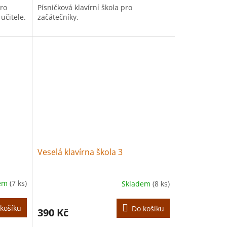
ro
Písničková klavírní škola pro
učitele.
začátečníky.
Veselá klavírna škola 3
dem
(7 ks)
Skladem
(8 ks)
košíku
Do košíku
390 Kč