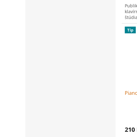
Publi
klaví
štúdia
Tip
Pian
210