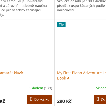
r pro samouky je univerzální
Školička obsahuje 138 skladbič
rní a zároveň hudebně-naučná
písniček uspo-řádaných podle
ice pro všechny začínající
náročnosti.
ty.
Tip
amarát klavír
My First Piano Adventure L
Book A
Skladem
(1 ks)
Skla
Do košíku
Do 
 Kč
290 Kč