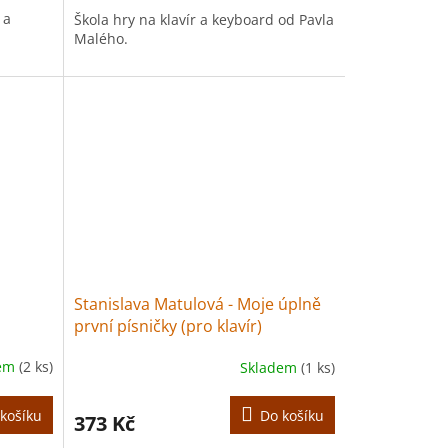
 a
Škola hry na klavír a keyboard od Pavla
Malého.
Stanislava Matulová - Moje úplně
první písničky (pro klavír)
dem
(2 ks)
Skladem
(1 ks)
košíku
Do košíku
373 Kč