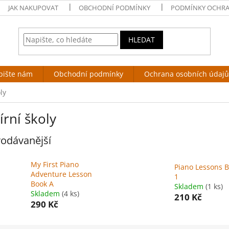
JAK NAKUPOVAT
OBCHODNÍ PODMÍNKY
PODMÍNKY OCHRA
HLEDAT
pište nám
Obchodní podmínky
Ochrana osobních údajů
ly
írní školy
odávanější
My First Piano
Piano Lessons 
Adventure Lesson
1
Book A
Skladem
(1 ks)
Skladem
(4 ks)
210 Kč
290 Kč