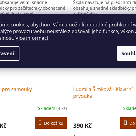
 obsahuje velmi snadné
Škola navazuje na předchozí dí
bičky pro začátečníky obohacené
obsahuje snadné skladbičky p
nými ilustracemi.
začátečníky.
áme cookies, abychom Vám umožnili pohodlné prohlížení 
Tip
nalýze provozu webu neustále zlepšovali jeho funkce, výkon 
elnost.
Více informací
tavení
Souhl
ír pro samouky
Ludmila Šimková - Klavírní
prvouka
Skladem
(4 ks)
Skla
Do košíku
Do 
 Kč
390 Kč