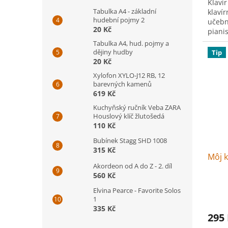
Klaví
Tabulka A4 - základní
klaví
hudební pojmy 2
učebn
20 Kč
pianis
Tabulka A4, hud. pojmy a
dějiny hudby
Tip
20 Kč
Xylofon XYLO-J12 RB, 12
barevných kamenů
619 Kč
Kuchyňský ručník Veba ZARA
Houslový klíč žlutošedá
110 Kč
Bubínek Stagg SHD 1008
315 Kč
Môj k
Akordeon od A do Z - 2. díl
560 Kč
Elvina Pearce - Favorite Solos
1
335 Kč
295