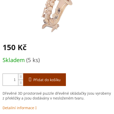
150 Kč
Měrná
Skladem
(5 ks)
cena:
Přidat do košíku
Dřevěné 3D prostorové puzzle dřevěné skládačky jsou vyrobeny
z překližky a jsou dodávány v nesloženém tvaru.
Detailní informace