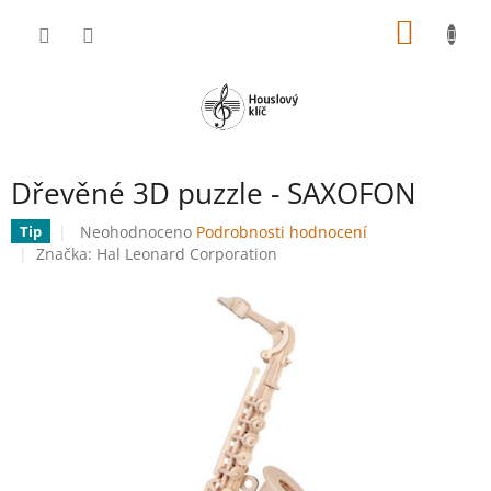
Přejít
NÁKUP
na
obsah
KOŠÍK
Dřevěné 3D puzzle - SAXOFON
Průměrné
Neohodnoceno
Podrobnosti hodnocení
Tip
hodnocení
Značka:
Hal Leonard Corporation
produktu
je
0,0
z
5
hvězdiček.