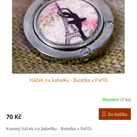
r
s
o
p
d
r
u
o
k
d
t
u
ů
k
t
ů
Háček na kabelku - Baletka v Paříži
Skladem
(7 ks)
Do košíku
70 Kč
Kovový háček na kabelku - Baletka v Paříži.