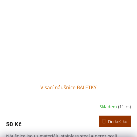
Visací náušnice BALETKY
Skladem
(11 ks)
Do košíku
50 Kč
Náušnice jsou z materiálu stainless steel = nerez oceli