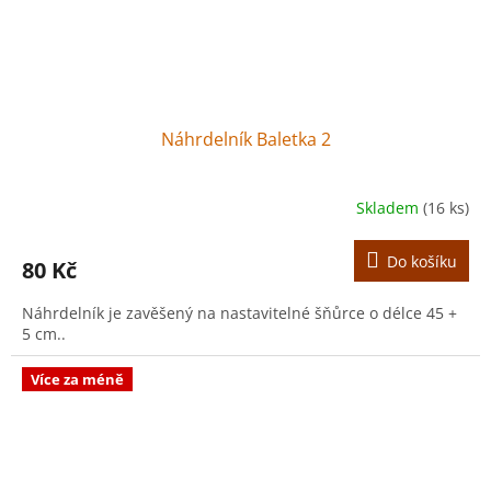
Náhrdelník Baletka 2
Skladem
(16 ks)
Do košíku
80 Kč
Náhrdelník je zavěšený na nastavitelné šňůrce o délce 45 +
5 cm..
Více za méně