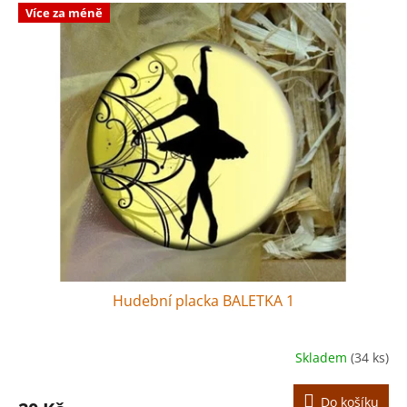
Více za méně
Hudební placka BALETKA 1
Skladem
(34 ks)
Do košíku