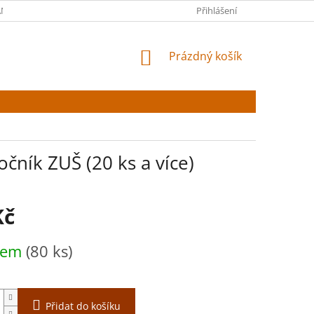
NY OSOBNÍCH ÚDAJŮ
Přihlášení
NÁKUPNÍ
Prázdný košík
KOŠÍK
očník ZUŠ (20 ks a více)
Kč
dem
(80 ks)
Přidat do košíku