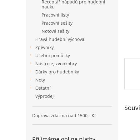
n
Receptář nápadů pro hudební
nauku
e
l
Pracovní listy
Pracovní sešity
Notové sešity
Hravá hudební výchova
Zpěvníky
Učební pomůcky
Nástroje, zvonkohry
Dárky pro hudebníky
Noty
Ostatní
Výprodej
Souvi
Doprava zdarma nad 1500,- Kč
Přijímáme online platby