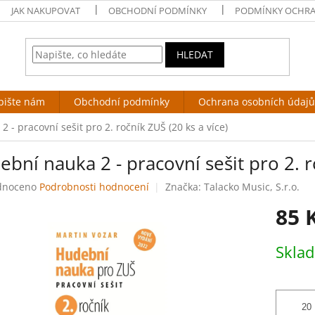
JAK NAKUPOVAT
OBCHODNÍ PODMÍNKY
PODMÍNKY OCHRA
HLEDAT
pište nám
Obchodní podmínky
Ochrana osobních údajů
 - pracovní sešit pro 2. ročník ZUŠ (20 ks a více)
bní nauka 2 - pracovní sešit pro 2. r
né
dnoceno
Podrobnosti hodnocení
Značka:
Talacko Music, S.r.o.
ení
85 
tu
Měrná
Skla
cena:
ek.