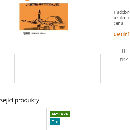
Hudebně-
úkolech,
cenu.
Detailní
TISK
sející produkty
Novinka
Tip