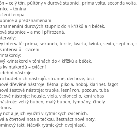
ón – celý tón, půltóny v durové stupnici, prima volta, seconda volta,
nice – tónina
ačení tempa
tupnice a předznamenání:
znamenání durových stupnic do 4 křížků a 4 béček.
ová stupnice – a moll přirozená.
ntervaly:
y intervalů: prima, sekunda, tercie, kvarta, kvinta, sexta, septima, 
s intervalů - cvičení
vintakordy:
vý kvintakord v tóninách do 4 křížků a béček.
s kvintakordů – cvičení
udební nástroje:
ní hudebních nástrojů: strunné, dechové, bicí
ové dřevěné nástroje: flétna, pikola, hoboj, klarinet, fagot
ové žesťové nástroje: trubka, lesní roh, pozoun, tuba
cové nástroje: housle, viola, violoncello, kontrabas
 nástroje: velký buben, malý buben, tympány, činely
ytmus:
y not a jejich využití v rytmických cvičeních.
vá a čtvrťová nota s tečkou, šestnáctinové noty.
sminový takt. Nácvik rytmických dvojhlasů.