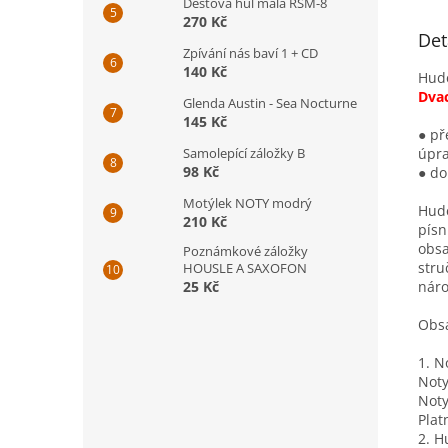
Dešťová hůl malá RSM-8
270 Kč
Det
Zpívání nás baví 1 + CD
140 Kč
Hude
Dvac
Glenda Austin - Sea Nocturne
145 Kč
● př
úpr
Samolepící záložky B
98 Kč
● do
Motýlek NOTY modrý
Hude
210 Kč
písn
obsa
Poznámkové záložky
stru
HOUSLE A SAXOFON
náro
25 Kč
Obsa
1. N
Noty
Noty
Plat
2. H