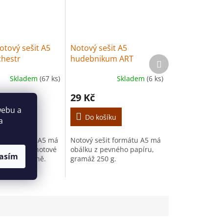
otový sešit A5
Notový sešit A5
chestr
hudebnikum ART
Další
produkt
Skladem
(67 ks)
Skladem
(6 ks)
29 Kč
webu a
šíku
Do košíku
a
šit formátu A5 má
Notový sešit formátu A5 má
 32 stran, 4 notové
obálku z pevného papíru,
asím
 jedné straně.
gramáž 250 g.