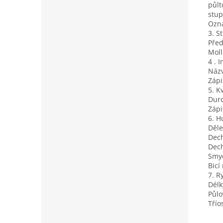
půlt
stup
Ozn
3. S
Před
Moll
4 . I
Názv
Zápi
5. K
Duro
Zápi
6. H
Děle
Dech
Dech
Smyč
Bicí
7. R
Délk
Půlo
Třío