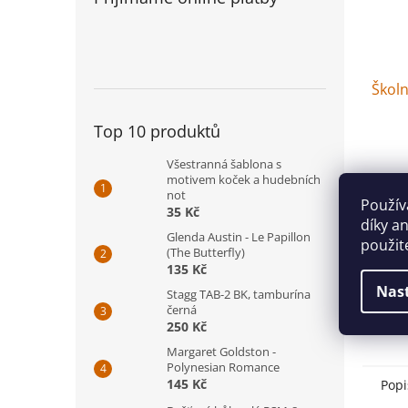
Školn
Top 10 produktů
Všestranná šablona s
22 K
motivem koček a hudebních
not
Použív
35 Kč
D
díky a
Glenda Austin - Le Papillon
použit
(The Butterfly)
16 st
135 Kč
nápov
Nas
Stagg TAB-2 BK, tamburína
černá
250 Kč
Margaret Goldston -
Polynesian Romance
145 Kč
Popi