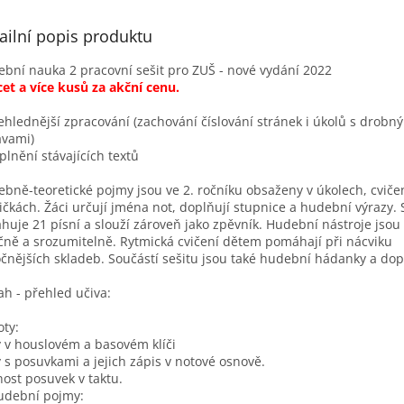
ailní popis produktu
bní nauka 2 pracovní sešit pro ZUŠ - nové vydání 2022
et a více kusů za akční cenu.
ehlednější zpracování (zachování číslování stránek i úkolů s drobn
avami)
plnění stávajících textů
bně-teoretické pojmy jsou ve 2. ročníku obsaženy v úkolech, cviče
ičkách. Žáci určují jména not, doplňují stupnice a hudební výrazy. 
huje 21 písní a slouží zároveň jako zpěvník. Hudební nástroje jso
čně a srozumitelně. Rytmická cvičení dětem pomáhají při nácviku
čnějších skladeb. Součástí sešitu jsou také hudební hádanky a dop
h - přehled učiva:
oty:
 v houslovém a basovém klíči
 s posuvkami a jejich zápis v notové osnově.
nost posuvek v taktu.
udební pojmy: