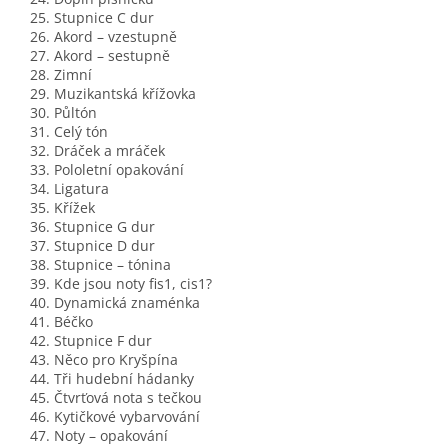
25. Stupnice C dur
26. Akord – vzestupně
27. Akord – sestupně
28. Zimní
29. Muzikantská křížovka
30. Půltón
31. Celý tón
32. Dráček a mráček
33. Pololetní opakování
34. Ligatura
35. Křížek
36. Stupnice G dur
37. Stupnice D dur
38. Stupnice – tónina
39. Kde jsou noty fis1, cis1?
40. Dynamická znaménka
41. Béčko
42. Stupnice F dur
43. Něco pro Kryšpína
44. Tři hudební hádanky
45. Čtvrťová nota s tečkou
46. Kytičkové vybarvování
47. Noty – opakování