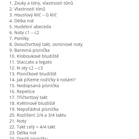
1. Zvuky a tóny, vlastnosti tónů
2. Vlastnosti tónů
3. Houslový klíč – G klíč
4. Délka not
5. Hudební abeceda
6. Noty c1 – c2
7. Pomlky
8. Dvoučtvrťový takt, osminové noty
9. Barevná písnička
10. Kloboukové bludiště
11. Staccato a legato
12. N oty c2 – c3
13. Písničkové bludiště
14. Jak píšeme nožičky k notám?
15. Nedopsaná písnička
16. Repetice
17. Tříčtvrťový takt
18. Květinové bludiště
19. Nepořádná písnička
20. Rozlišení 2/4 a 3/4 taktu
21. Noty
22. Takt celý = 4/4 takt
23. Délka not
24. Doplň písničku