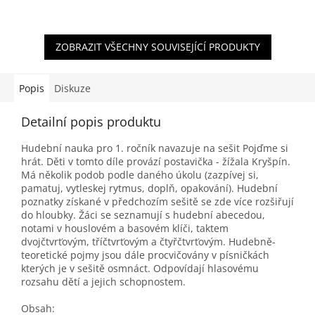
ZOBRAZIT VŠECHNY SOUVISEJÍCÍ PRODUKTY
Popis
Diskuze
Detailní popis produktu
Hudební nauka pro 1. ročník navazuje na sešit Pojďme si
hrát. Děti v tomto díle provází postavička - žížala Kryšpín.
Má několik podob podle daného úkolu (zazpívej si,
pamatuj, vytleskej rytmus, doplň, opakování). Hudební
poznatky získané v předchozím sešitě se zde více rozšiřují
do hloubky. Žáci se seznamují s hudební abecedou,
notami v houslovém a basovém klíči, taktem
dvojčtvrťovým, tříčtvrťovým a čtyřčtvrťovým. Hudebně-
teoretické pojmy jsou dále procvičovány v písničkách
kterých je v sešitě osmnáct. Odpovídají hlasovému
rozsahu dětí a jejich schopnostem.
Obsah: