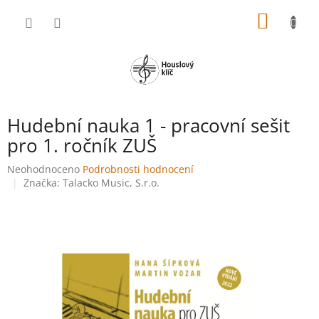
Přejít
NÁKUP
na
obsah
KOŠÍK
Hudební nauka 1 - pracovní sešit
pro 1. ročník ZUŠ
Průměrné
Neohodnoceno
Podrobnosti hodnocení
hodnocení
Značka:
Talacko Music, S.r.o.
produktu
je
0,0
z
5
hvězdiček.