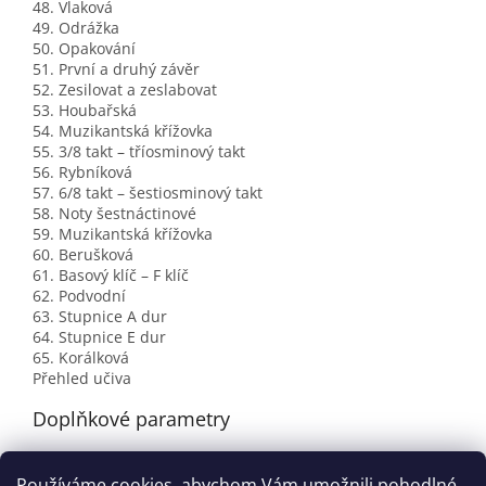
48. Vlaková
49. Odrážka
50. Opakování
51. První a druhý závěr
52. Zesilovat a zeslabovat
53. Houbařská
54. Muzikantská křížovka
55. 3/8 takt – tříosminový takt
56. Rybníková
57. 6/8 takt – šestiosminový takt
58. Noty šestnáctinové
59. Muzikantská křížovka
60. Berušková
61. Basový klíč – F klíč
62. Podvodní
63. Stupnice A dur
64. Stupnice E dur
65. Korálková
Přehled učiva
Doplňkové parametry
Kategorie
:
Pracovní listy a sešity
Používáme cookies, abychom Vám umožnili pohodlné
Hmotnost
:
0.123 kg