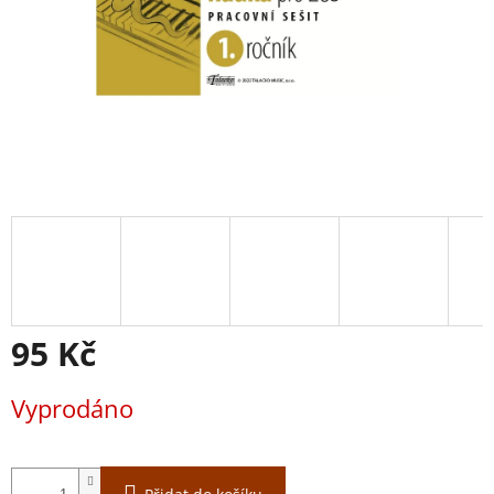
95 Kč
Měrná
Vyprodáno
cena: