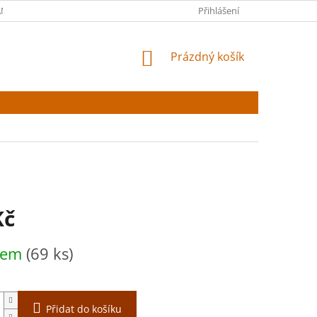
NY OSOBNÍCH ÚDAJŮ
Přihlášení
NÁKUPNÍ
Prázdný košík
KOŠÍK
Kč
dem
(69 ks)
Přidat do košíku