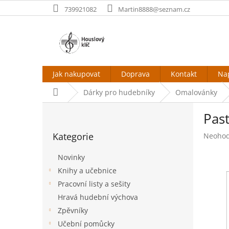
Přejít
739921082
Martin8888@seznam.cz
na
obsah
Jak nakupovat
Doprava
Kontakt
Na
Domů
Dárky pro hudebníky
Omalovánky
P
Past
o
Přeskočit
s
Kategorie
Průměr
Neoho
kategorie
t
hodnoc
r
produk
Novinky
a
je
Knihy a učebnice
n
0,0
Pracovní listy a sešity
z
n
5
í
Hravá hudební výchova
hvězdič
p
Zpěvníky
a
Učební pomůcky