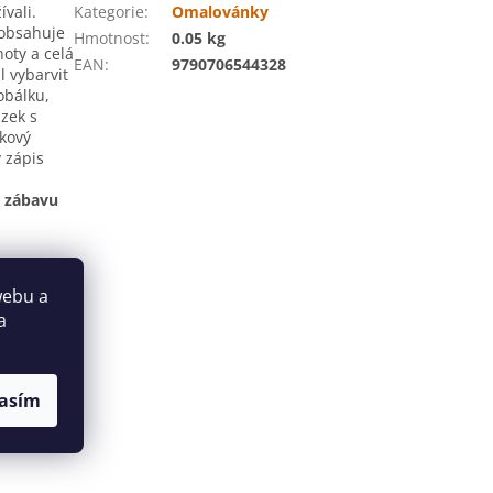
vali.
Kategorie
:
Omalovánky
 obsahuje
Hmotnost
:
0.05 kg
oty a celá
EAN
:
9790706544328
 vybarvit
 obálku,
ázek s
lkový
 zápis
o zábavu
webu a
a
asím