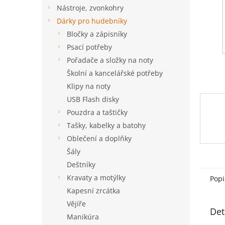
n
Nástroje, zvonkohry
e
Dárky pro hudebníky
l
Bločky a zápisníky
Psací potřeby
Pořadače a složky na noty
Školní a kancelářské potřeby
Klipy na noty
USB Flash disky
Pouzdra a taštičky
Tašky, kabelky a batohy
Oblečení a doplňky
Šály
Deštníky
Kravaty a motýlky
Popi
Kapesní zrcátka
Vějíře
Det
Manikúra