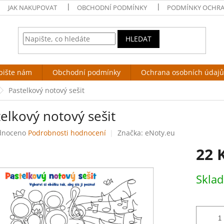
JAK NAKUPOVAT
OBCHODNÍ PODMÍNKY
PODMÍNKY OCHRA
HLEDAT
pište nám
Obchodní podmínky
Ochrana osobních údajů
Pastelkový notový sešit
elkový notový sešit
né
dnoceno
Podrobnosti hodnocení
Značka:
eNoty.eu
ení
22 
tu
Měrná
Skla
cena:
ek.