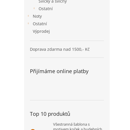
Svíčky a svícny
Ostatní
Noty
Ostatní
Výprodej
Doprava zdarma nad 1500,- Kč
Přijímáme online platby
Top 10 produktů
Všestranná šablona s
motivem koček a hudebních