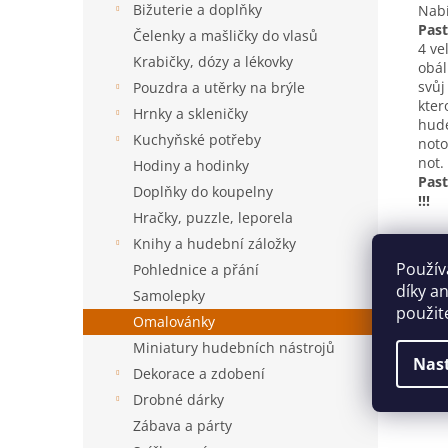
Bižuterie a doplňky
Nabí
Past
Čelenky a mašličky do vlasů
4 ve
Krabičky, dózy a lékovky
obál
svůj
Pouzdra a utěrky na brýle
kter
Hrnky a skleničky
hude
Kuchyňské potřeby
noto
not.
Hodiny a hodinky
Past
Doplňky do koupelny
!!!
Hračky, puzzle, leporela
Knihy a hudební záložky
Použív
Pohlednice a přání
díky a
Samolepky
použit
Omalovánky
Miniatury hudebních nástrojů
Nas
Dekorace a zdobení
Drobné dárky
Zábava a párty