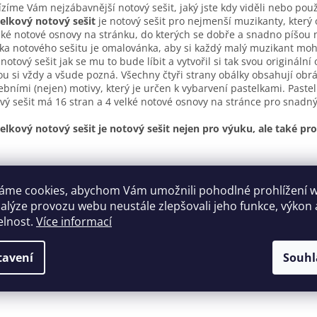
zíme Vám nejzábavnější notový sešit, jaký jste kdy viděli nebo použí
elkový notový sešit
je notový sešit pro nejmenší muzikanty, který
lké notové osnovy na stránku, do kterých se dobře a snadno píšou n
ka notového sešitu je omalovánka, aby si každý malý muzikant mohl
 notový sešit jak se mu to bude líbit a vytvořil si tak svou originální
ou si vždy a všude pozná. Všechny čtyři strany obálky obsahují obr
bními (nejen) motivy, který je určen k vybarvení pastelkami. Paste
vý sešit má 16 stran a 4 velké notové osnovy na stránce pro snadný
elkový notový sešit je notový sešit nejen pro výuku, ale také pr
áme cookies, abychom Vám umožnili pohodlné prohlížení 
nalýze provozu webu neustále zlepšovali jeho funkce, výkon 
elnost.
Více informací
tavení
Souhl