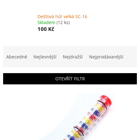
Dešťová hůl velká SC-16
Skladem
(12 ks)
100 Kč
Ř
a
Abecedně
Nejlevnější
Nejdražší
Nejprodávanější
z
e
n
OTEVŘÍT FILTR
í
p
V
r
ý
o
p
d
i
u
s
k
p
t
r
ů