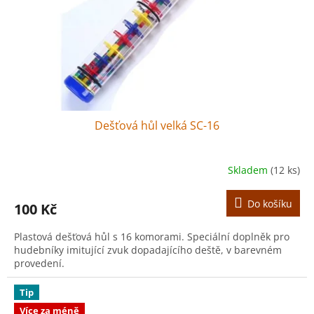
o
d
u
k
t
ů
Dešťová hůl velká SC-16
Skladem
(12 ks)
Do košíku
100 Kč
Plastová dešťová hůl s 16 komorami. Speciální doplněk pro
hudebníky imitující zvuk dopadajícího deště, v barevném
provedení.
Tip
Více za méně