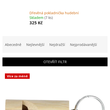
Dřevěná pokladnička hudební
Skladem
(7 ks)
325 Kč
Ř
a
Abecedně
Nejlevnější
Nejdražší
Nejprodávanější
z
e
n
OTEVŘÍT FILTR
í
p
V
r
Více za méně
ý
o
p
d
i
u
s
k
p
t
r
ů