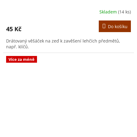
Skladem
(14 ks)
Do košíku
45 Kč
Drátovaný věšáček na zeď k zavěšení lehčích předmětů,
např. klíčů.
Více za méně