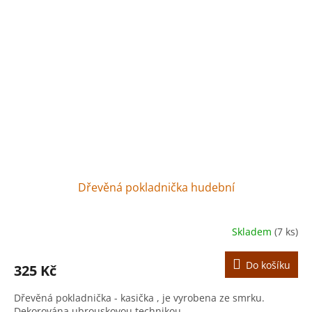
Dřevěná pokladnička hudební
Skladem
(7 ks)
Do košíku
325 Kč
Dřevěná pokladnička - kasička , je vyrobena ze smrku.
Dekorována ubrouskovou technikou.