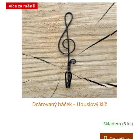
Více za méně
Drátovaný háček – Houslový klíč
Skladem
(8 ks)
Do košíku