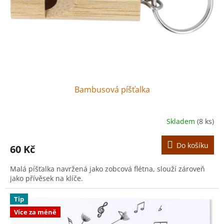
o
d
u
k
t
ů
Bambusová píšťalka
Skladem
(8 ks)
Do košíku
60 Kč
Malá píšťalka navržená jako zobcová flétna, slouží zároveň
jako přívěsek na klíče.
Tip
Více za méně