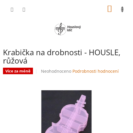
Přejít
NÁKUP
na
obsah
KOŠÍK
Krabička na drobnosti - HOUSLE,
růžová
Průměrné
Neohodnoceno
Podrobnosti hodnocení
Více za méně
hodnocení
produktu
je
0,0
z
5
hvězdiček.