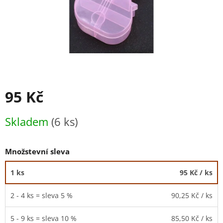
95 Kč
Měrná
Skladem
(6 ks)
cena:
Množstevní sleva
1 ks
95 Kč
/ ks
2 - 4 ks = sleva 5 %
90,25 Kč
/ ks
5 - 9 ks = sleva 10 %
85,50 Kč
/ ks