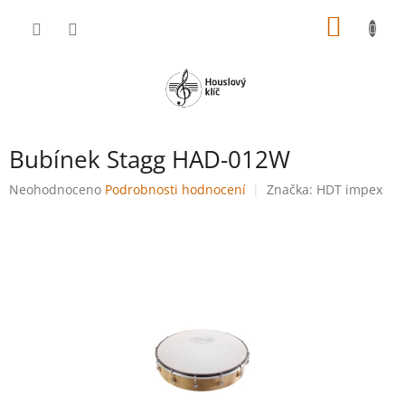
Přejít
NÁKUP
na
obsah
KOŠÍK
Bubínek Stagg HAD-012W
Průměrné
Neohodnoceno
Podrobnosti hodnocení
Značka:
HDT impex
hodnocení
produktu
je
0,0
z
5
hvězdiček.