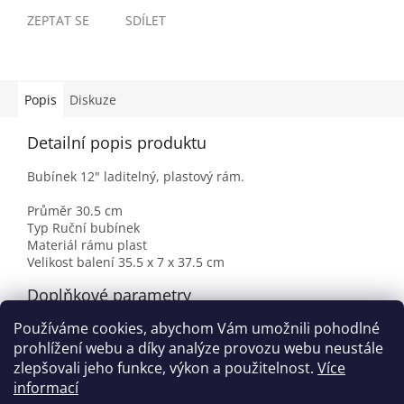
ZEPTAT SE
SDÍLET
Popis
Diskuze
Detailní popis produktu
Bubínek 12" laditelný, plastový rám.
Průměr 30.5 cm
Typ Ruční bubínek
Materiál rámu plast
Velikost balení 35.5 x 7 x 37.5 cm
Doplňkové parametry
Používáme cookies, abychom Vám umožnili pohodlné
Kategorie
:
Bubínky
prohlížení webu a díky analýze provozu webu neustále
EAN
:
5414428128133
zlepšovali jeho funkce, výkon a použitelnost.
Více
informací
Z