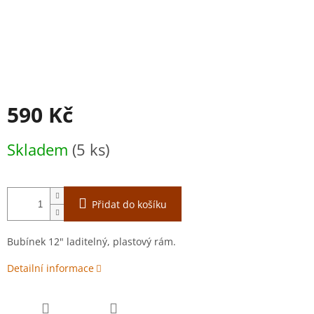
590 Kč
Měrná
Skladem
(5 ks)
cena:
Přidat do košíku
Bubínek 12" laditelný, plastový rám.
Detailní informace