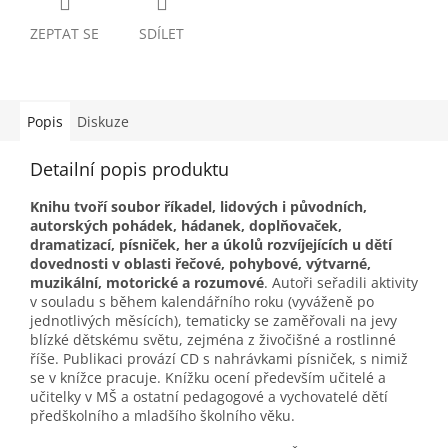
ZEPTAT SE
SDÍLET
Popis
Diskuze
Detailní popis produktu
Knihu tvoří soubor říkadel, lidových i původních,
autorských pohádek, hádanek, doplňovaček,
dramatizací, písniček, her a úkolů rozvíjejících u dětí
dovednosti v oblasti řečové, pohybové, výtvarné,
muzikální, motorické a rozumové
. Autoři seřadili aktivity
v souladu s během kalendářního roku (vyváženě po
jednotlivých měsících), tematicky se zaměřovali na jevy
blízké dětskému světu, zejména z živočišné a rostlinné
říše. Publikaci provází CD s nahrávkami písniček, s nimiž
se v knížce pracuje. Knížku ocení především učitelé a
učitelky v MŠ a ostatní pedagogové a vychovatelé dětí
předškolního a mladšího školního věku.