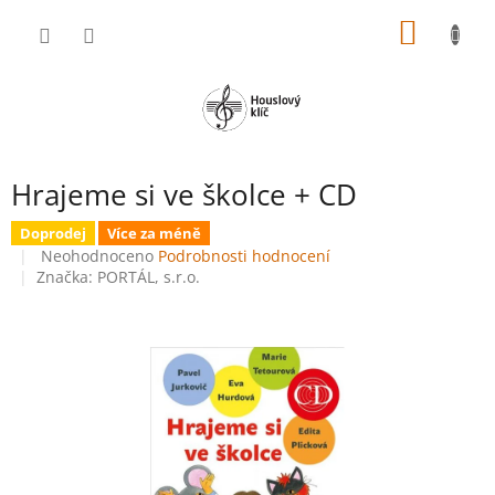
Přejít
NÁKUP
na
obsah
KOŠÍK
Hrajeme si ve školce + CD
Doprodej
Více za méně
Průměrné
Neohodnoceno
Podrobnosti hodnocení
hodnocení
Značka:
PORTÁL, s.r.o.
produktu
je
0,0
z
5
hvězdiček.