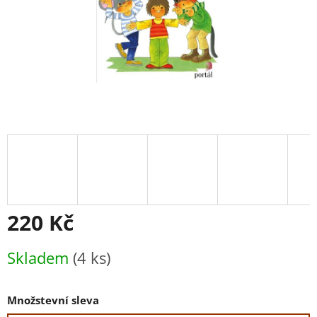
220 Kč
Měrná
Skladem
(4 ks)
cena:
Množstevní sleva