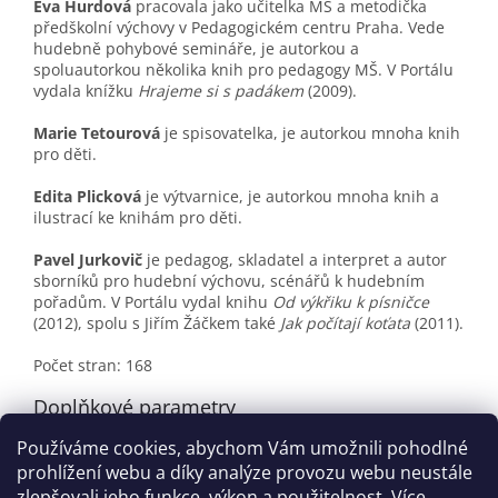
Eva Hurdová
pracovala jako učitelka MŠ a metodička
předškolní výchovy v Pedagogickém centru Praha. Vede
hudebně pohybové semináře, je autorkou a
spoluautorkou několika knih pro pedagogy MŠ. V Portálu
vydala knížku
Hrajeme si s padákem
(2009).
Marie Tetourová
je spisovatelka, je autorkou mnoha knih
pro děti.
Edita Plicková
je výtvarnice, je autorkou mnoha knih a
ilustrací ke knihám pro děti.
Pavel Jurkovič
je pedagog, skladatel a interpret a autor
sborníků pro hudební výchovu, scénářů k hudebním
pořadům. V Portálu vydal knihu
Od výkřiku k písničce
(2012), spolu s Jiřím Žáčkem také
Jak počítají koťata
(2011).
Počet stran: 168
Doplňkové parametry
Používáme cookies, abychom Vám umožnili pohodlné
Kategorie
:
Výprodej
prohlížení webu a díky analýze provozu webu neustále
EAN
:
9788026205074
zlepšovali jeho funkce, výkon a použitelnost.
Více