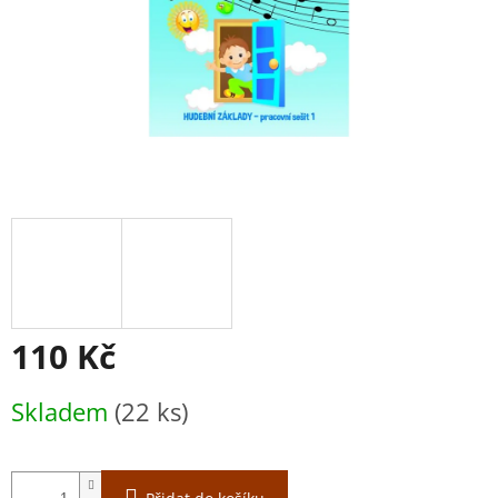
110 Kč
Měrná
Skladem
(22 ks)
cena: