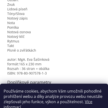
Zvuk
Lidová píseň
Tóny/Slova
Notový zápis
Nota
Pomlka
Notová osnova
Notový klíč
Rytmus
Takt
Písně o zvířátkách
autor: MgA. Eva Šašinková
formát:165 x 230 mm
Rozsah : 36 stran + obálka
ISBN: 978-80-907578-1-3
Doplňkové parametry
Používáme cookies, abychom Vám umožnili pohodlné
Kategorie
:
Pracovní sešity
prohlížení webu a díky analýze provozu webu neustále
EAN
:
9788090816916
zlepšovali jeho funkce, výkon a použitelnost.
Více
informací