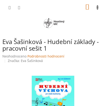
Přejít
NÁKUP
na
obsah
KOŠÍK
Eva Šašinková - Hudební základy -
pracovní sešit 1
Průměrné
Neohodnoceno
Podrobnosti hodnocení
hodnocení
Značka:
Eva Šašinková
produktu
je
0,0
z
5
hvězdiček.