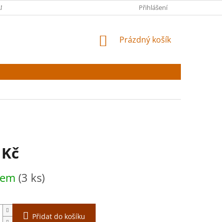
NY OSOBNÍCH ÚDAJŮ
Přihlášení
NÁKUPNÍ
Prázdný košík
KOŠÍK
 Kč
dem
(3 ks)
Přidat do košíku