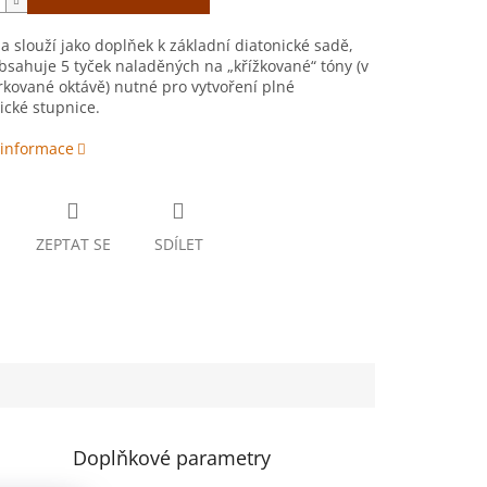
a slouží jako doplňek k základní diatonické sadě,
obsahuje 5 tyček naladěných na „křížkované“ tóny (v
kované oktávě) nutné pro vytvoření plné
cké stupnice.
 informace
ZEPTAT SE
SDÍLET
Doplňkové parametry