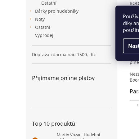
Ostatní
BOO
Boom
Dárky pro hudebníky
odli
Použív
Noty
tón.
díky a
Boom
Ostatní
použit
malé
Výprodej
CHR
Nas
Tato
Doprava zdarma nad 1500,- Kč
nala
plné
Neza
Přijímáme online platby
Boom
Par
Top 10 produktů
Martin Vozar - Hudební