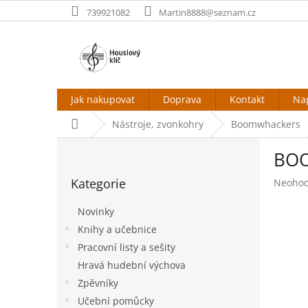
Přejít
739921082
Martin8888@seznam.cz
na
obsah
Jak nakupovat
Doprava
Kontakt
Na
Domů
Nástroje, zvonkohry
Boomwhackers
P
BO
o
Přeskočit
s
Kategorie
Průměr
Neoho
kategorie
t
hodnoc
r
produk
Novinky
a
je
Knihy a učebnice
n
0,0
Pracovní listy a sešity
z
n
5
í
Hravá hudební výchova
hvězdič
p
Zpěvníky
a
Učební pomůcky