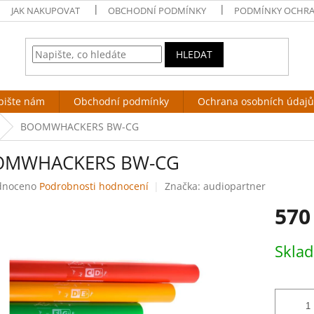
JAK NAKUPOVAT
OBCHODNÍ PODMÍNKY
PODMÍNKY OCHRA
HLEDAT
pište nám
Obchodní podmínky
Ochrana osobních údajů
BOOMWHACKERS BW-CG
OMWHACKERS BW-CG
né
dnoceno
Podrobnosti hodnocení
Značka:
audiopartner
ení
570
tu
Měrná
Skla
cena:
ek.