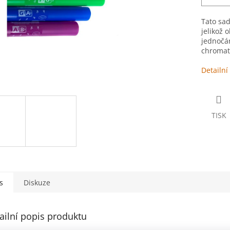
Tato sad
jelikož 
jednočár
chromati
Detailní
TISK
s
Diskuze
ailní popis produktu