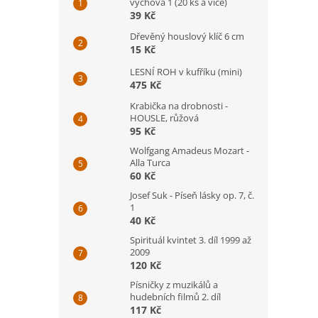
výchova 1 (20 ks a více)
39 Kč
Dřevěný houslový klíč 6 cm
15 Kč
LESNÍ ROH v kufříku (mini)
475 Kč
Krabička na drobnosti -
HOUSLE, růžová
95 Kč
Wolfgang Amadeus Mozart -
Alla Turca
60 Kč
Josef Suk - Píseň lásky op. 7, č.
1
40 Kč
Spirituál kvintet 3. díl 1999 až
2009
120 Kč
Písničky z muzikálů a
hudebních filmů 2. díl
117 Kč