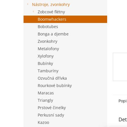
n
Nástroje, zvonkohry
e
Zobcové flétny
l
Boomwhackers
Bobotubes
Bonga a djembe
Zvonkohry
Metalofony
Xylofony
Bubínky
Tamburíny
Ozvučná dřívka
Rourkové bubínky
Maracas
Triangly
Popi
Prstové činelky
Perkusní sady
Det
Kazoo