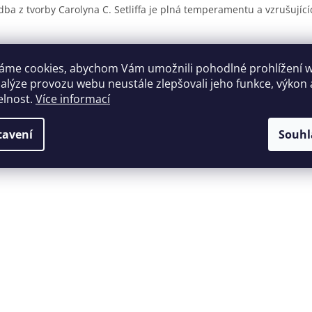
dba z tvorby Carolyna C. Setliffa je plná temperamentu a vzrušujíc
áme cookies, abychom Vám umožnili pohodlné prohlížení 
nalýze provozu webu neustále zlepšovali jeho funkce, výkon 
elnost.
Více informací
tavení
Souhl