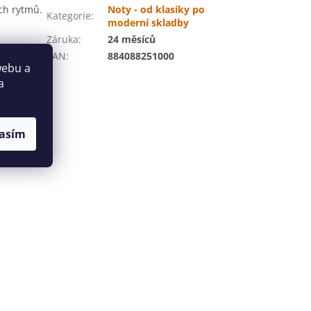
ích rytmů.
Noty - od klasiky po
Kategorie
:
moderní skladby
Záruka
:
24 měsíců
EAN
:
884088251000
webu a
a
asím