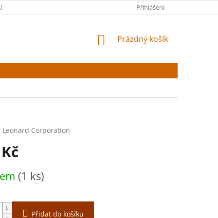
NY OSOBNÍCH ÚDAJŮ
Přihlášení
NÁKUPNÍ
Prázdný košík
KOŠÍK
l Leonard Corporation
 Kč
dem
(1 ks)
Přidat do košíku