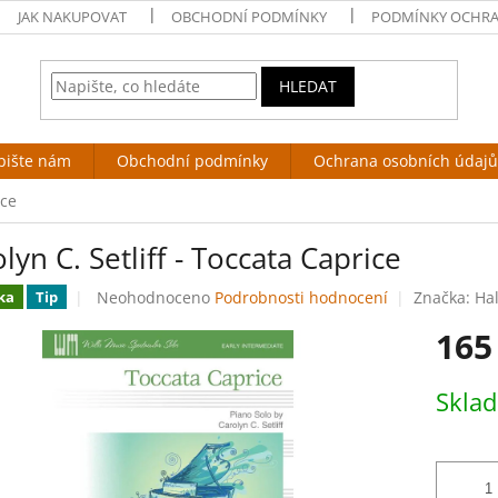
JAK NAKUPOVAT
OBCHODNÍ PODMÍNKY
PODMÍNKY OCHRA
HLEDAT
pište nám
Obchodní podmínky
Ochrana osobních údajů
ice
lyn C. Setliff - Toccata Caprice
Průměrné
Neohodnoceno
Podrobnosti hodnocení
Značka:
Ha
ka
Tip
hodnocení
165
produktu
je
0,0
Měrná
Skla
z
cena:
5
hvězdiček.