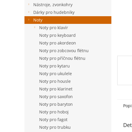
n
Nástroje, zvonkohry
e
Dárky pro hudebníky
l
Noty
Noty pro klavír
Noty pro keyboard
Noty pro akordeon
Noty pro zobcovou flétnu
Noty pro příčnou flétnu
Noty pro kytaru
Noty pro ukulele
Noty pro housle
Noty pro klarinet
Noty pro saxofon
Noty pro baryton
Popi
Noty pro hoboj
Noty pro fagot
Det
Noty pro trubku