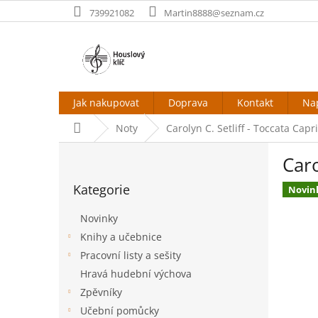
Přejít
739921082
Martin8888@seznam.cz
na
obsah
Jak nakupovat
Doprava
Kontakt
Na
Domů
Noty
Carolyn C. Setliff - Toccata Capr
P
Caro
o
Přeskočit
s
Kategorie
kategorie
Novin
t
r
Novinky
a
Knihy a učebnice
n
Pracovní listy a sešity
n
í
Hravá hudební výchova
p
Zpěvníky
a
Učební pomůcky