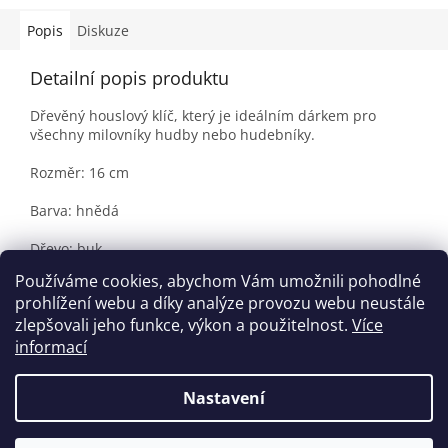
Popis
Diskuze
Detailní popis produktu
Dřevěný houslový klíč, který je ideálním dárkem pro
všechny milovníky hudby nebo hudebníky.
Rozměr: 16 cm
Barva: hnědá
Dřevo: buk
Používáme cookies, abychom Vám umožnili pohodlné
Originální produkt, vyrobeno v ČR.
prohlížení webu a díky analýze provozu webu neustále
zlepšovali jeho funkce, výkon a použitelnost.
Více
informací
Z
á
Nastavení
Vytvořil Shoptet
p
a