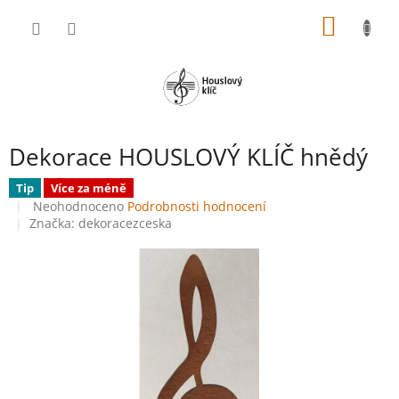
Přejít
NÁKUP
na
obsah
KOŠÍK
Dekorace HOUSLOVÝ KLÍČ hnědý
Tip
Více za méně
Průměrné
Neohodnoceno
Podrobnosti hodnocení
hodnocení
Značka:
dekoracezceska
produktu
je
0,0
z
5
hvězdiček.