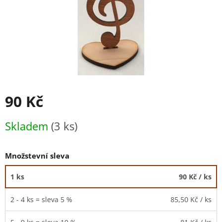
90 Kč
Měrná
Skladem
(3 ks)
cena:
Množstevní sleva
1 ks
90 Kč
/ ks
2 - 4 ks = sleva 5 %
85,50 Kč
/ ks