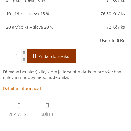
5 - 9 ks = sleva 10 %
81 Kč
/ ks
10 - 19 ks = sleva 15 %
76,50 Kč
/ ks
20 a více ks = sleva 20 %
72 Kč
/ ks
Ušetříte
0 Kč
Přidat do košíku
Dřevěný houslový klíč, který je ideálním dárkem pro všechny
milovníky hudby nebo hudebníky.
Detailní informace
ZEPTAT SE
SDÍLET