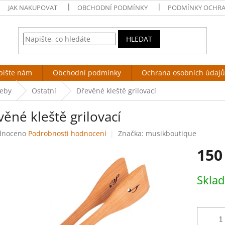
JAK NAKUPOVAT
OBCHODNÍ PODMÍNKY
PODMÍNKY OCHRA
HLEDAT
pište nám
Obchodní podmínky
Ochrana osobních údajů
řeby
Ostatní
Dřevěné kleště grilovací
ěné kleště grilovací
né
dnoceno
Podrobnosti hodnocení
Značka:
musikboutique
ení
150
tu
Měrná
Skla
cena:
ek.