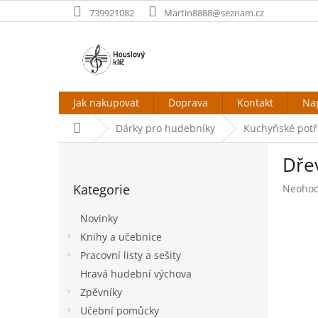
Přejít
739921082
Martin8888@seznam.cz
na
obsah
Jak nakupovat
Doprava
Kontakt
Na
Domů
Dárky pro hudebníky
Kuchyňské pot
P
Dřev
o
Přeskočit
s
Kategorie
Průměr
Neoho
kategorie
t
hodnoc
r
produk
Novinky
a
je
Knihy a učebnice
n
0,0
Pracovní listy a sešity
z
n
5
í
Hravá hudební výchova
hvězdič
p
Zpěvníky
a
Učební pomůcky