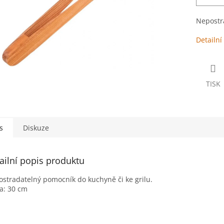
Nepostra
Detailní
TISK
s
Diskuze
ailní popis produktu
stradatelný pomocník do kuchyně či ke grilu.
a: 30 cm