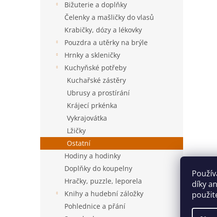
Bižuterie a doplňky
Čelenky a mašličky do vlasů
Krabičky, dózy a lékovky
Pouzdra a utěrky na brýle
Hrnky a skleničky
Kuchyňské potřeby
Kuchařské zástěry
Ubrusy a prostírání
Krájecí prkénka
Vykrajovátka
Lžičky
Ostatní
Hodiny a hodinky
Doplňky do koupelny
Použív
Hračky, puzzle, leporela
díky a
Knihy a hudební záložky
použit
Pohlednice a přání