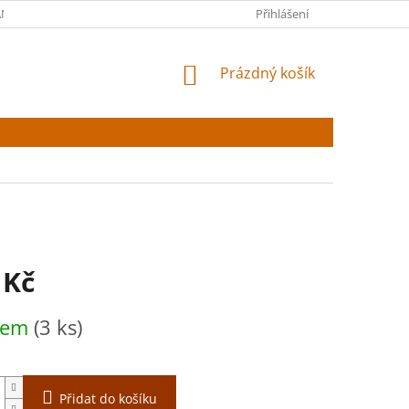
NY OSOBNÍCH ÚDAJŮ
Přihlášení
NÁKUPNÍ
Prázdný košík
KOŠÍK
 Kč
dem
(3 ks)
Přidat do košíku