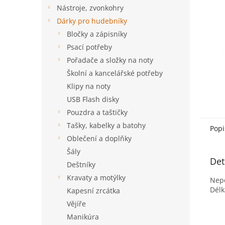
n
Nástroje, zvonkohry
e
Dárky pro hudebníky
l
Bločky a zápisníky
Psací potřeby
Pořadače a složky na noty
Školní a kancelářské potřeby
Klipy na noty
USB Flash disky
Pouzdra a taštičky
Tašky, kabelky a batohy
Popi
Oblečení a doplňky
Šály
Det
Deštníky
Kravaty a motýlky
Nepo
Délk
Kapesní zrcátka
Vějíře
Manikúra