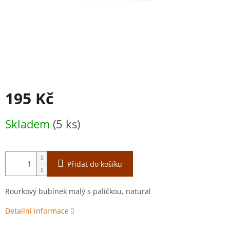
195 Kč
Měrná
Skladem
(5 ks)
cena:
Přidat do košíku
Rourkový bubínek malý s paličkou, natural
Detailní informace