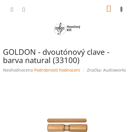
Přejít
NÁKUP
na
obsah
KOŠÍK
GOLDON - dvoutónový clave -
barva natural (33100)
Průměrné
Neohodnoceno
Podrobnosti hodnocení
Značka:
Audioworks
hodnocení
produktu
je
0,0
z
5
hvězdiček.