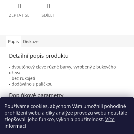
ZEPTAT SE
SDÍLET
Popis
Diskuze
Detailní popis produktu
- dvoutónový clave různé barvy, vyrobený z bukového
dřeva
- bez rukojeti
- dodáváno s paličkou
Doplňkové parametry
Používáme cookies, abychom Vám umožnili pohodlné
Kategorie
:
Rourkové bubínky
prohlížení webu a díky analýze provozu webu neustále
EAN
:
4103160331000
zlepšovali jeho funkce, výkon a použitelnost.
Více
informací
Z