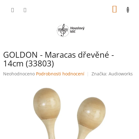
Přejít
NÁKUP
na
obsah
KOŠÍK
GOLDON - Maracas dřevěné -
14cm (33803)
Průměrné
Neohodnoceno
Podrobnosti hodnocení
Značka:
Audioworks
hodnocení
produktu
je
0,0
z
5
hvězdiček.