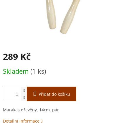
289 Kč
Měrná
Skladem
(1 ks)
cena:
Přidat do košíku
Marakas dřevěný, 14cm, pár
Detailní informace