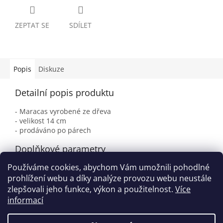
ZEPTAT SE
SDÍLET
Popis
Diskuze
Detailní popis produktu
- Maracas vyrobené ze dřeva
- velikost 14 cm
- prodáváno po párech
Doplňkové parametry
Používáme cookies, abychom Vám umožnili pohodlné
Kategorie
:
Maracas
prohlížení webu a díky analýze provozu webu neustále
EAN
:
4103160338030
zlepšovali jeho funkce, výkon a použitelnost.
Více
informací
Z
á