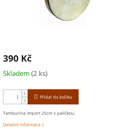
390 Kč
Měrná
Skladem
(2 ks)
cena:
Přidat do košíku
Tamburína import 25cm s paličkou.
Detailní informace