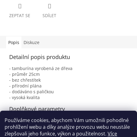
ZEPTAT SE
SDÍLET
Popis
Diskuze
Detailní popis produktu
- tamburína vyrobená ze dřeva
- průměr 25cm
- bez chřestítek
- přírodní plána
- dodáváno s paličkou
- vysoká kvalita
Doplňkové parametry
Používáme cookies, abychom Vám umožnili pohodlné
Kategorie
:
Tamburíny
prohlížení webu a díky analýze provozu webu neustále
EAN
:
4103160352500
zlepšovali jeho funkce, výkon a použitelnost.
Více