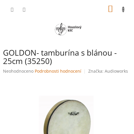
Přejít
NÁKUP
na
obsah
KOŠÍK
GOLDON- tamburína s blánou -
25cm (35250)
Průměrné
Neohodnoceno
Podrobnosti hodnocení
Značka:
Audioworks
hodnocení
produktu
je
0,0
z
5
hvězdiček.