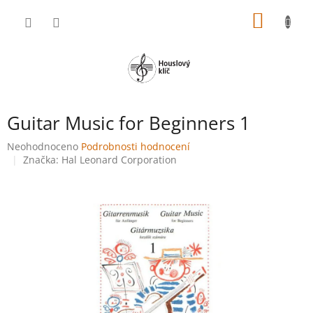
Přejít
NÁKUP
na
obsah
KOŠÍK
Guitar Music for Beginners 1
Průměrné
Neohodnoceno
Podrobnosti hodnocení
hodnocení
Značka:
Hal Leonard Corporation
produktu
je
0,0
z
5
hvězdiček.