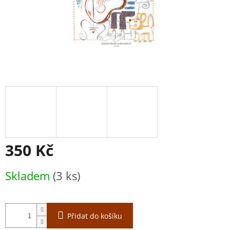
350 Kč
Měrná
Skladem
(3 ks)
cena:
Přidat do košíku