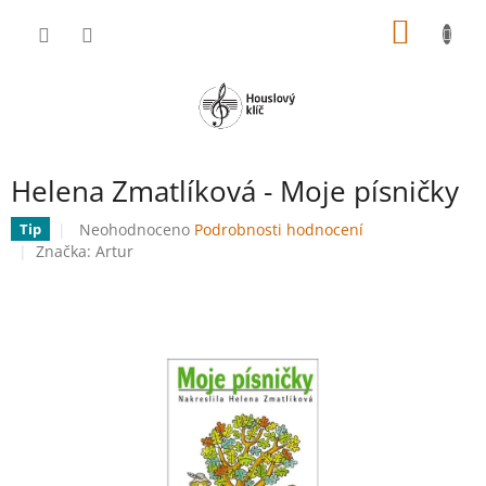
Přejít
NÁKUP
na
obsah
KOŠÍK
Helena Zmatlíková - Moje písničky
Průměrné
Neohodnoceno
Podrobnosti hodnocení
Tip
hodnocení
Značka:
Artur
produktu
je
0,0
z
5
hvězdiček.