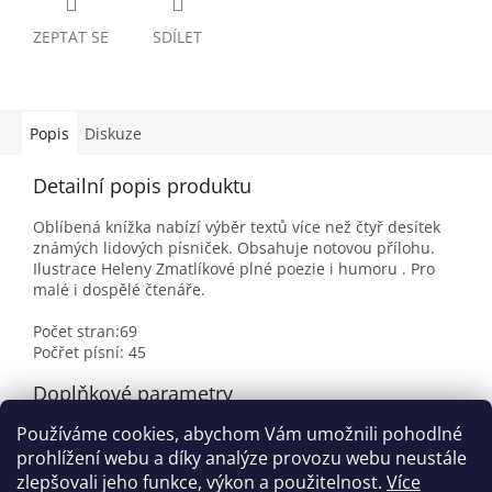
ZEPTAT SE
SDÍLET
Popis
Diskuze
Detailní popis produktu
Oblíbená knížka nabízí výběr textů více než čtyř desítek
známých lidových písniček. Obsahuje notovou přílohu.
Ilustrace Heleny Zmatlíkové plné poezie i humoru . Pro
malé i dospělé čtenáře.
Počet stran:69
Počřet písní: 45
Doplňkové parametry
Používáme cookies, abychom Vám umožnili pohodlné
Kategorie
:
Písničky pro děti
prohlížení webu a díky analýze provozu webu neustále
EAN
:
9788074830235
zlepšovali jeho funkce, výkon a použitelnost.
Více