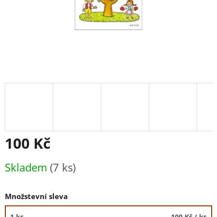
100 Kč
Měrná
Skladem
(7 ks)
cena:
Množstevní sleva
1 ks
100 Kč
/ ks