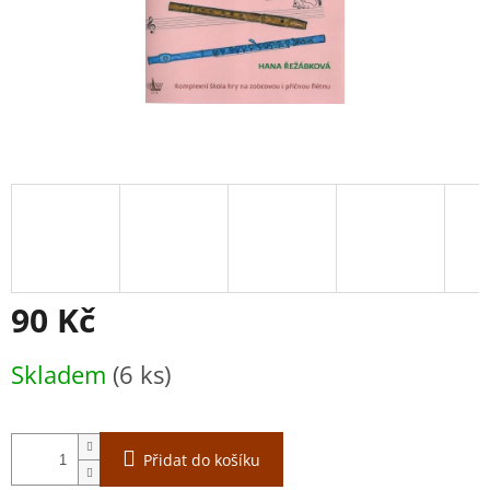
90 Kč
Měrná
Skladem
(6 ks)
cena:
Přidat do košíku