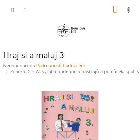
Přejít
NÁKUP
na
obsah
KOŠÍK
Hraj si a maluj 3
Průměrné
Neohodnoceno
Podrobnosti hodnocení
hodnocení
Značka:
G + W, výroba hudebních nástrojů a pomůcek, spol. s 
produktu
je
0,0
z
5
hvězdiček.