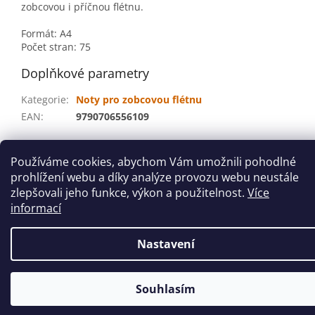
zobcovou i příčnou flétnu.
Formát: A4
Počet stran: 75
Doplňkové parametry
Kategorie
:
Noty pro zobcovou flétnu
EAN
:
9790706556109
Z
Používáme cookies, abychom Vám umožnili pohodlné
á
prohlížení webu a díky analýze provozu webu neustále
Vytvořil Shoptet
p
zlepšovali jeho funkce, výkon a použitelnost.
Více
a
informací
t
Copyright 2026
houslovyklic.cz
. Všechna práva vyhrazena.
í
Nastavení
Souhlasím