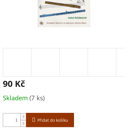
90 Kč
Měrná
Skladem
(7 ks)
cena:
Přidat do košíku