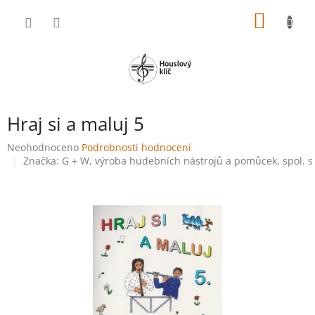
Přejít
NÁKUP
na
obsah
KOŠÍK
Hraj si a maluj 5
Průměrné
Neohodnoceno
Podrobnosti hodnocení
hodnocení
Značka:
G + W, výroba hudebních nástrojů a pomůcek, spol. s 
produktu
je
0,0
z
5
hvězdiček.