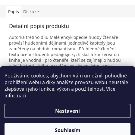
Popis
Diskuze
Detailní popis produktu
Autorka třetího dílu Malé encyklopedie hudby čtenáře
provází hudebními dějinami. Jednotlivé kapitoly jsou
zaměřeny na období romantismu. Přehledné členění
textu ocení studenti pedagogických škol a konzervatoří,
kniha je vhodná i pro čtenáře, kteří se zajímají o hudbu
a její historii. Kniha je vydána ve slovenském jazyce.
Používáme cookies, abychom Vám umožnili pohodlné
Rozsah: 130 stran
prohlížení webu a díky analýze provozu webu neustále
zlepšovali jeho funkce, výkon a použitelnost.
Více
informací
Z
á
Nastavení
Vytvořil Shoptet
p
a
t
Souhlasím
Copyright 2026
houslovyklic.cz
. Všechna práva vyhrazena.
í