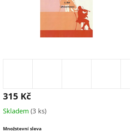
315 Kč
Měrná
Skladem
(3 ks)
cena:
Množstevní sleva