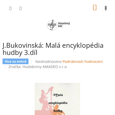
Přejít
NÁKUP
na
obsah
KOŠÍK
J.Bukovinská: Malá encyklopédia
hudby 3.díl
Průměrné
Neohodnoceno
Podrobnosti hodnocení
Více za méně
hodnocení
Značka:
Hudobniny AMADEO s.r.o.
produktu
je
0,0
z
5
hvězdiček.