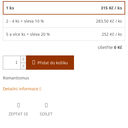
1 ks
315 Kč
/ ks
2 - 4 ks = sleva 10 %
283,50 Kč
/ ks
5 a více ks = sleva 20 %
252 Kč
/ ks
Ušetříte
0 Kč
Přidat do košíku
Romantismus
Detailní informace
ZEPTAT SE
SDÍLET