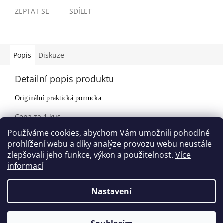
ZEPTAT SE
SDÍLET
Popis
Diskuze
Detailní popis produktu
Originální praktická pomůcka.
Cena za 1 kus.
Materiál: plast, kovová pružina
Používáme cookies, abychom Vám umožnili pohodlné
Rozměry: 7 x 2,5 cm (měřeno v nejširším místě)
prohlížení webu a díky analýze provozu webu neustále
zlepšovali jeho funkce, výkon a použitelnost.
Více
informací
Z
á
Nastavení
Vytvořil Shoptet
p
a
t