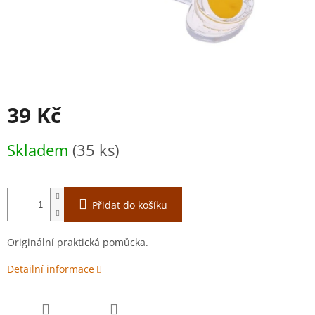
39 Kč
Měrná
Skladem
(35 ks)
cena:
Přidat do košíku
Originální praktická pomůcka.
Detailní informace