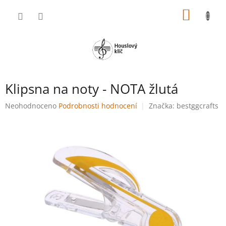
Přejít
NÁKUP
na
obsah
KOŠÍK
Klipsna na noty - NOTA žlutá
Průměrné
Neohodnoceno
Podrobnosti hodnocení
Značka:
bestggcrafts
hodnocení
produktu
je
0,0
z
5
hvězdiček.