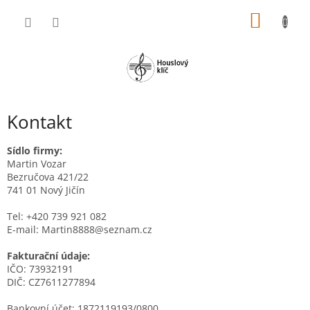
Přejít
NÁKUP
na
obsah
KOŠÍK
Kontakt
Sídlo firmy:
Martin Vozar
Bezručova 421/22
741 01 Nový Jičín
Tel: +420 739 921 082
E-mail: Martin8888@seznam.cz
Fakturační údaje:
IČO: 73932191
DIČ: CZ7611277894
Bankovní účet: 1872119193/0800