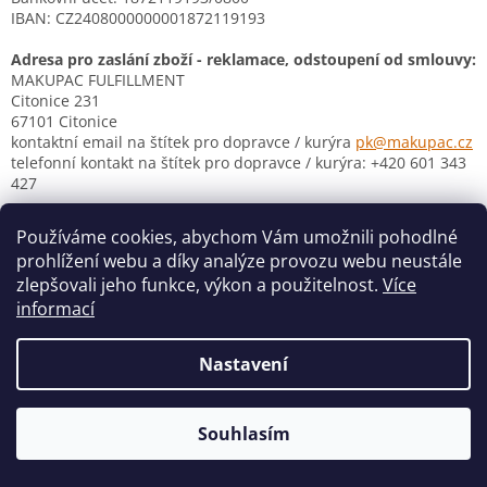
IBAN: CZ2408000000001872119193
Adresa pro zaslání zboží - reklamace, odstoupení od smlouvy:
MAKUPAC FULFILLMENT
Citonice 231
67101 Citonice
kontaktní email na štítek pro dopravce / kurýra
pk@makupac.cz
telefonní kontakt na štítek pro dopravce / kurýra: +420 601 343
427
Z
Používáme cookies, abychom Vám umožnili pohodlné
á
prohlížení webu a díky analýze provozu webu neustále
Vytvořil Shoptet
p
zlepšovali jeho funkce, výkon a použitelnost.
Více
a
informací
t
Copyright 2026
houslovyklic.cz
. Všechna práva vyhrazena.
í
Nastavení
Souhlasím